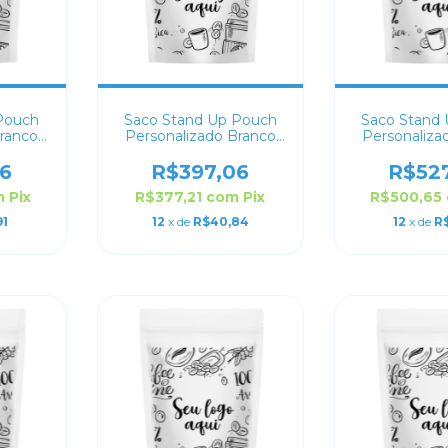
Pouch
Saco Stand Up Pouch
Saco Stand
Branco
Personalizado Branco
Personaliza
8
Fosco 10x17
Fosco 
6
R$397,06
R$52
m
Pix
R$377,21
com
Pix
R$500,65
91
12
x de
R$40,84
12
x de
R$