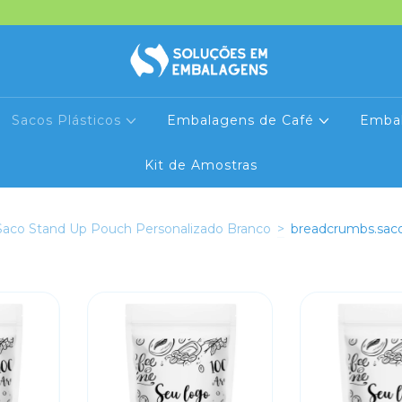
Sacos Plásticos
Embalagens de Café
Emba
Kit de Amostras
Saco Stand Up Pouch Personalizado Branco
>
breadcrumbs.saco