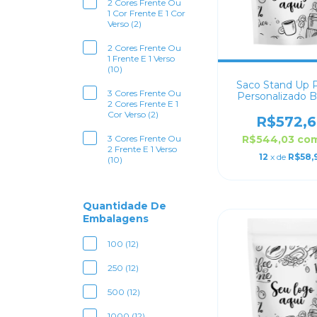
2 Cores Frente Ou
1 Cor Frente E 1 Cor
Verso (2)
2 Cores Frente Ou
1 Frente E 1 Verso
(10)
Saco Stand Up 
3 Cores Frente Ou
Personalizado 
2 Cores Frente E 1
Fosco 21x2
Cor Verso (2)
R$572,6
R$544,03
co
3 Cores Frente Ou
2 Frente E 1 Verso
12
x de
R$58,
(10)
Quantidade De
Embalagens
100 (12)
250 (12)
500 (12)
1000 (12)