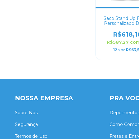
Saco Stand Up 
Personalizado 
Fosco 30x4
R$618,1
R$587,27
co
12
x de
R$63,
NOSSA EMPRESA
PRA VO
Sobre Nós
Depoimento
Segurança
Como Compr
Termos de Uso
Fretes e Ent