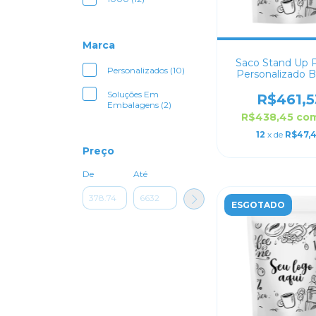
Marca
Saco Stand Up 
Personalizados (10)
Personalizado 
Fosco 16x2
Soluções Em
R$461,5
Embalagens (2)
R$438,45
co
12
x de
R$47,
Preço
De
Até
ESGOTADO