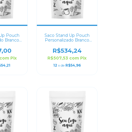
 Up Pouch
Saco Stand Up Pouch
do Branco
Personalizado Branco
21x30
Fosco 19x26
7,00
R$534,24
com
Pix
R$507,53
com
Pix
54,21
12
x de
R$54,96