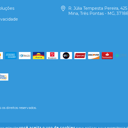
oluções
R. Júlia Tempesta Pereira, 425 
Mina, Três Pontas - MG, 3718
rivacidade
s direitos reservados.
or este site
você aceita o uso de cookies
para agilizar a sua experiência