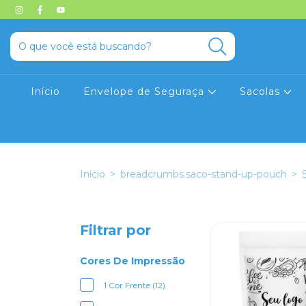
Início
Envelope de Seguraça
Sacolas
Início
>
breadcrumbs.saco-stand-up-pouch
>
Filtrar por
Cores De Impressão
1 Cor Frente (12)