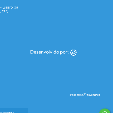
- Bairro da
8-136
 de compra.