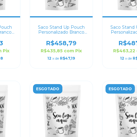
Pouch
Saco Stand Up Pouch
Saco Stand
Branco
Personalizado Branco
Personaliza
2
Fosco 14x22
Fosco 
3
R$458,79
R$48
m
Pix
R$435,85
com
Pix
R$463,22
48
12
x de
R$47,19
12
x de
R$
ESGOTADO
ESGOTADO