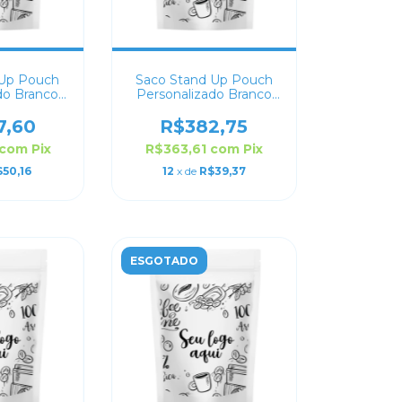
 Up Pouch
Saco Stand Up Pouch
do Branco
Personalizado Branco
14x19
Fosco 12x19
7,60
R$382,75
com
Pix
R$363,61
com
Pix
50,16
12
x de
R$39,37
ESGOTADO