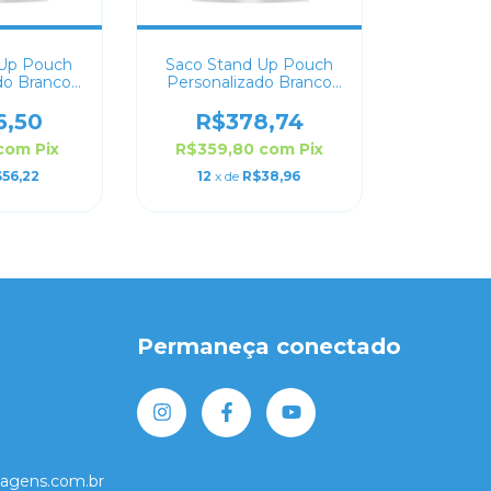
 Up Pouch
Saco Stand Up Pouch
do Branco
Personalizado Branco
17x24
Fosco 12x17
6,50
R$378,74
com
Pix
R$359,80
com
Pix
56,22
12
x de
R$38,96
Permaneça conectado
lagens.com.br