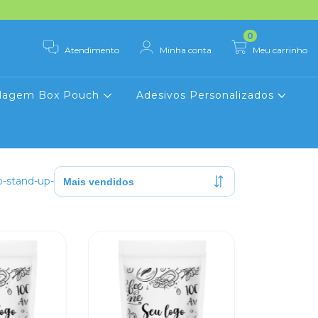
0
Atendimento
Minha conta
Meu carrinho
lagem Box Pouch
Adesivos Personalizados
-stand-up-pouch-personalizado-branco-17x24-p