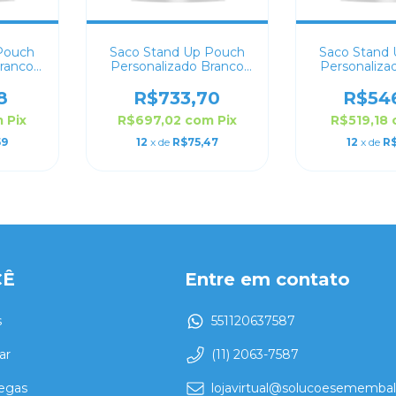
Pouch
Saco Stand Up Pouch
Saco Stand
Branco
Personalizado Branco
Personaliza
3
Fosco 23x30
Fosco 
8
R$733,70
R$54
m
Pix
R$697,02
com
Pix
R$519,18
59
12
x de
R$75,47
12
x de
R$
CÊ
Entre em contato
s
551120637587
ar
(11) 2063-7587
regas
lojavirtual@solucoesememba