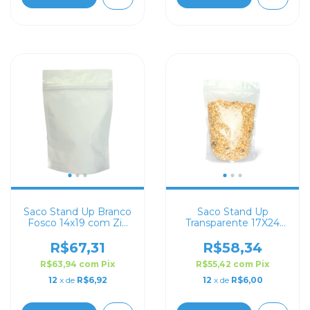
Saco Stand Up Branco
Saco Stand Up
Fosco 14x19 com Zip
Transparente 17X24
Lock
com Zip Lock
R$67,31
R$58,34
R$63,94
com
Pix
R$55,42
com
Pix
12
x de
R$6,92
12
x de
R$6,00