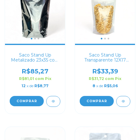
Saco Stand Up
Saco Stand Up
Metalizado 23x35 com
Transparente 12X17
Zip Lock
com Zip Lock
R$85,27
R$33,39
R$81,01
com
Pix
R$31,72
com
Pix
12
x de
R$8,77
8
x de
R$5,06
COMPRAR
COMPRAR