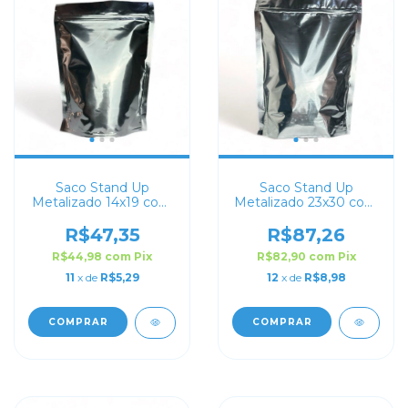
Saco Stand Up
Saco Stand Up
Metalizado 14x19 com
Metalizado 23x30 com
Zip Lock
Zip Lock
R$47,35
R$87,26
R$44,98
com
Pix
R$82,90
com
Pix
11
x de
R$5,29
12
x de
R$8,98
COMPRAR
COMPRAR