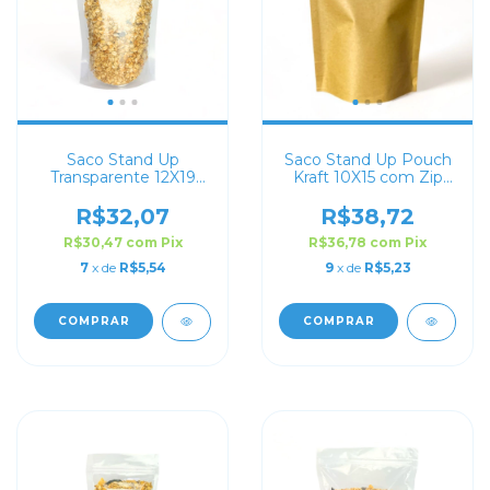
Saco Stand Up
Saco Stand Up Pouch
Transparente 12X19
Kraft 10X15 com Zip
com Zip Lock
Lock
R$32,07
R$38,72
R$30,47
com
Pix
R$36,78
com
Pix
7
x de
R$5,54
9
x de
R$5,23
COMPRAR
COMPRAR