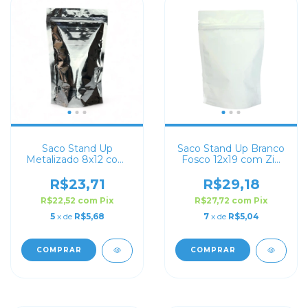
Saco Stand Up
Saco Stand Up Branco
Metalizado 8x12 com
Fosco 12x19 com Zip
Zip Lock
Lock
R$23,71
R$29,18
R$22,52
com
Pix
R$27,72
com
Pix
5
x de
R$5,68
7
x de
R$5,04
COMPRAR
COMPRAR