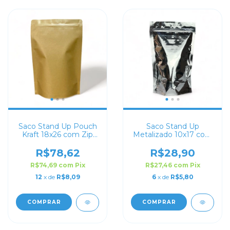
Saco Stand Up Pouch
Saco Stand Up
Kraft 18x26 com Zip
Metalizado 10x17 com
Lock
Zip Lock
R$78,62
R$28,90
R$74,69
com
Pix
R$27,46
com
Pix
12
x de
R$8,09
6
x de
R$5,80
COMPRAR
COMPRAR