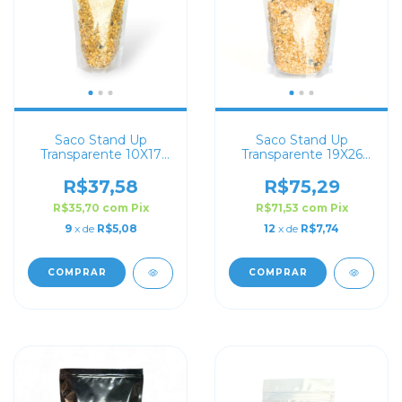
Saco Stand Up
Saco Stand Up
Transparente 10X17
Transparente 19X26
com Zip Lock
com Zip Lock
R$37,58
R$75,29
R$35,70
com
Pix
R$71,53
com
Pix
9
x de
R$5,08
12
x de
R$7,74
COMPRAR
COMPRAR