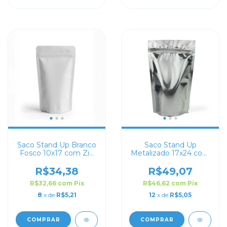
Saco Stand Up Branco
Saco Stand Up
Fosco 10x17 com Zip
Metalizado 17x24 com
Lock
Zip Lock
R$34,38
R$49,07
R$32,66
com
Pix
R$46,62
com
Pix
8
x de
R$5,21
12
x de
R$5,05
COMPRAR
COMPRAR