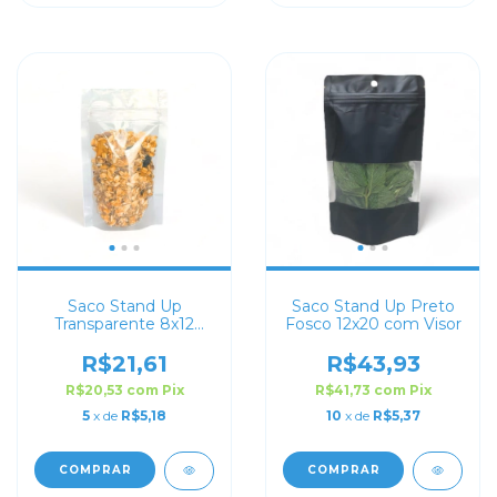
Saco Stand Up
Saco Stand Up Preto
Transparente 8x12
Fosco 12x20 com Visor
com Zip Lock
R$21,61
R$43,93
R$20,53
com
Pix
R$41,73
com
Pix
5
x de
R$5,18
10
x de
R$5,37
COMPRAR
COMPRAR