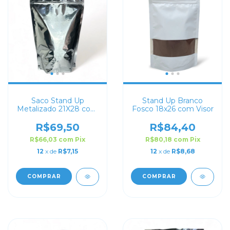
Saco Stand Up
Stand Up Branco
Metalizado 21X28 com
Fosco 18x26 com Visor
Zip Lock
R$69,50
R$84,40
R$66,03
com
Pix
R$80,18
com
Pix
12
x de
R$7,15
12
x de
R$8,68
COMPRAR
COMPRAR