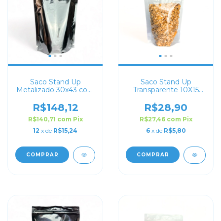
Saco Stand Up
Saco Stand Up
Metalizado 30x43 com
Transparente 10X15
Zip Lock
com Zip Lock
R$148,12
R$28,90
R$140,71
com
Pix
R$27,46
com
Pix
12
x de
R$15,24
6
x de
R$5,80
COMPRAR
COMPRAR