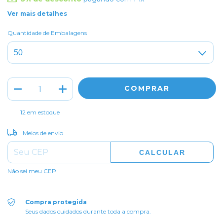
Ver mais detalhes
Quantidade de Embalagens
12
em estoque
ALTERAR CEP
Entregas para o CEP:
Meios de envio
CALCULAR
Não sei meu CEP
Compra protegida
Seus dados cuidados durante toda a compra.