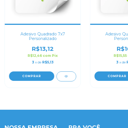
Adesivo Quadrado 7x7
Adesivo Qu
Personalizado
Person
R$13,12
R$1
R$12,46
com
Pix
R$15,55
3
x de
R$5,13
3
x de
COMPRAR
COMPRAR
NOSSA EMPRESA
PRA VOCÊ