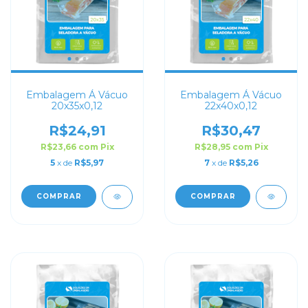
Embalagem Á Vácuo
Embalagem Á Vácuo
20x35x0,12
22x40x0,12
R$24,91
R$30,47
R$23,66
com
Pix
R$28,95
com
Pix
5
x de
R$5,97
7
x de
R$5,26
COMPRAR
COMPRAR