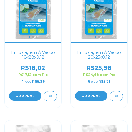
Embalagem Á Vácuo
Embalagem Á Vácuo
18x28x0,12
20x25x0,12
R$18,02
R$25,98
R$17,12
com
Pix
R$24,68
com
Pix
4
x de
R$5,36
6
x de
R$5,21
COMPRAR
COMPRAR