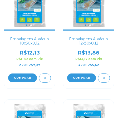
Embalagem Á Vácuo
Embalagem Á Vácuo
10x30x0,12
12x30x0,12
R$12,13
R$13,86
R$11,52
com
Pix
R$13,17
com
Pix
2
x de
R$7,07
3
x de
R$5,42
COMPRAR
COMPRAR