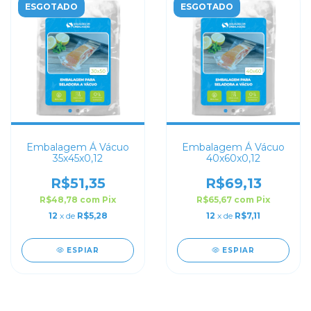
ESGOTADO
ESGOTADO
Embalagem Á Vácuo
Embalagem Á Vácuo
35x45x0,12
40x60x0,12
R$51,35
R$69,13
R$48,78
com
Pix
R$65,67
com
Pix
12
x de
R$5,28
12
x de
R$7,11
ESPIAR
ESPIAR