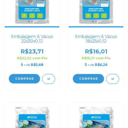
Embalagem Á Vácuo
Embalagem Á Vácuo
22x30x0,12
18x25x0,12
R$23,71
R$16,01
R$22,52
com
Pix
R$15,21
com
Pix
5
x de
R$5,68
3
x de
R$6,26
COMPRAR
COMPRAR