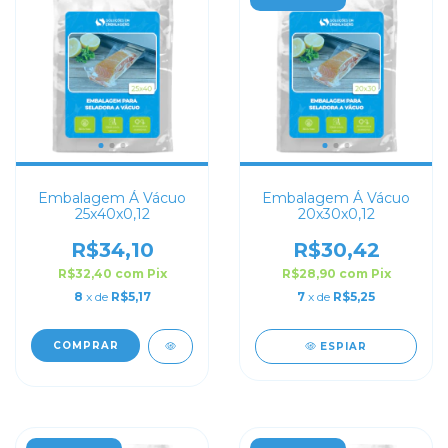
Embalagem Á Vácuo
Embalagem Á Vácuo
25x40x0,12
20x30x0,12
R$34,10
R$30,42
R$32,40
com
Pix
R$28,90
com
Pix
8
x de
R$5,17
7
x de
R$5,25
COMPRAR
ESPIAR