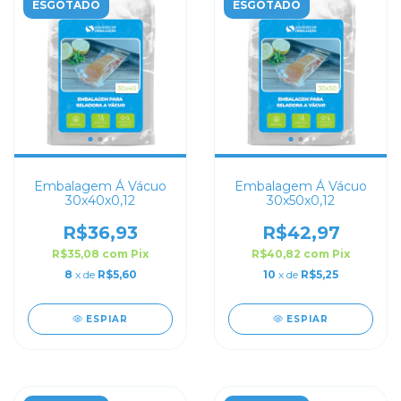
ESGOTADO
ESGOTADO
Embalagem Á Vácuo
Embalagem Á Vácuo
30x40x0,12
30x50x0,12
R$36,93
R$42,97
R$35,08
com
Pix
R$40,82
com
Pix
8
x de
R$5,60
10
x de
R$5,25
ESPIAR
ESPIAR