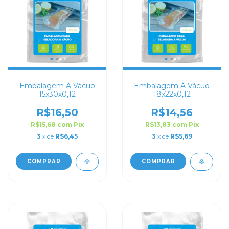
Embalagem Á Vácuo
Embalagem Á Vácuo
15x30x0,12
18x22x0,12
R$16,50
R$14,56
R$15,68
com
Pix
R$13,83
com
Pix
3
x de
R$6,45
3
x de
R$5,69
COMPRAR
COMPRAR