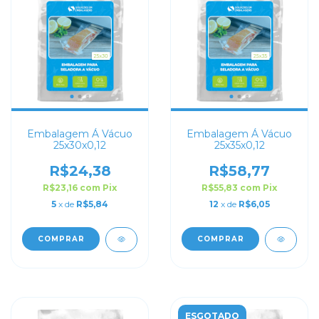
Embalagem Á Vácuo
Embalagem Á Vácuo
25x30x0,12
25x35x0,12
R$24,38
R$58,77
R$23,16
com
Pix
R$55,83
com
Pix
5
x de
R$5,84
12
x de
R$6,05
COMPRAR
COMPRAR
ESGOTADO