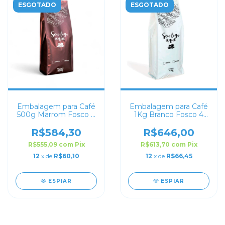
ESGOTADO
ESGOTADO
Embalagem para Café
Embalagem para Café
500g Marrom Fosco 4
1Kg Branco Fosco 4
soldas
soldas
R$584,30
R$646,00
R$555,09
com
Pix
R$613,70
com
Pix
12
x de
R$60,10
12
x de
R$66,45
ESPIAR
ESPIAR