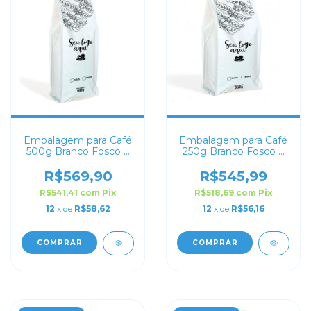
Embalagem para Café
Embalagem para Café
500g Branco Fosco 4
250g Branco Fosco 4
soldas
soldas
R$569,90
R$545,99
R$541,41
com
Pix
R$518,69
com
Pix
12
x de
R$58,62
12
x de
R$56,16
COMPRAR
COMPRAR