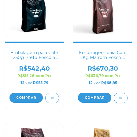
Embalagem para Café
Embalagem para Café
250g Preto Fosco 4
1Kg Marrom Fosco 4
soldas
soldas
R$542,40
R$670,30
R$515,28
com
Pix
R$636,79
com
Pix
12
x de
R$55,79
12
x de
R$68,95
COMPRAR
COMPRAR