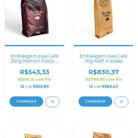
Embalagem para Café
Embalagem para Café
250g Marrom Fosco 4
1Kg Kraft 4 soldas
soldas
R$543,33
R$830,37
R$516,16
com
Pix
R$788,85
com
Pix
12
x de
R$55,89
12
x de
R$85,42
COMPRAR
COMPRAR