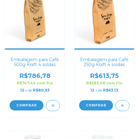
Embalagem para Café
Embalagem para Café
500g Kraft 4 soldas
250g Kraft 4 soldas
R$786,78
R$613,75
R$747,44
com
Pix
R$583,06
com
Pix
12
x de
R$80,93
12
x de
R$63,13
COMPRAR
COMPRAR