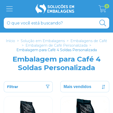
0
Início
>
Solução em Embalagens
>
Embalagens de Café
>
Embalagem de Café Personalizada
>
Embalagem para Café 4 Soldas Personalizada
Embalagem para Café 4
Soldas Personalizada
Filtrar