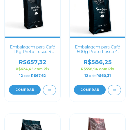
Embalagem para Café
Embalagem para Café
1Kg Preto Fosco 4
500g Preto Fosco 4
soldas
soldas
R$657,32
R$586,25
R$624,45
com
Pix
R$556,94
com
Pix
12
x de
R$67,62
12
x de
R$60,31
COMPRAR
COMPRAR