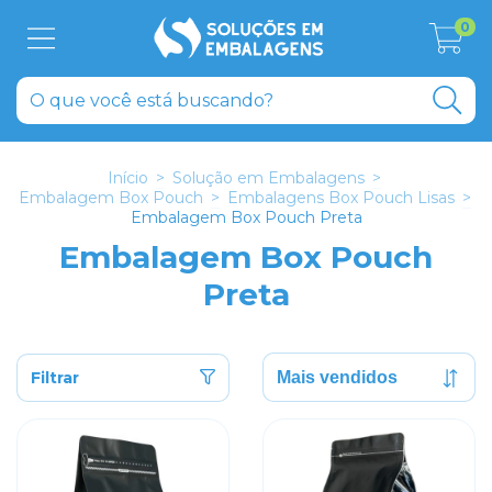
0
Início
>
Solução em Embalagens
>
Embalagem Box Pouch
>
Embalagens Box Pouch Lisas
>
Embalagem Box Pouch Preta
Embalagem Box Pouch
Preta
Filtrar