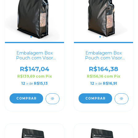
Embalagem Box
Embalagem Box
Pouch com Visor
Pouch com Visor
Preta 16x24+7 com
Preta 18x28+8 com
Zip Lock
Zip Lock
R$147,04
R$164,38
R$139,69
com
Pix
R$156,16
com
Pix
12
x de
R$15,13
12
x de
R$16,91
COMPRAR
COMPRAR