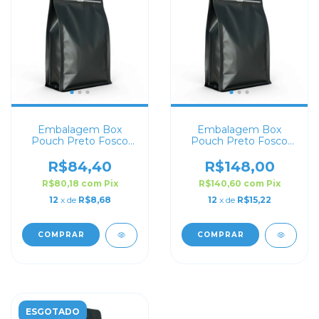
Embalagem Box
Embalagem Box
Pouch Preto Fosco
Pouch Preto Fosco
9x18+5 com Zip Lock
15x32+9 com Zip Lock
R$84,40
R$148,00
R$80,18
com
Pix
R$140,60
com
Pix
12
x de
R$8,68
12
x de
R$15,22
COMPRAR
COMPRAR
ESGOTADO