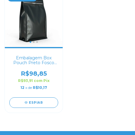
Embalagem Box
Pouch Preto Fosco
13x20+7 com Zip Lock
R$98,85
R$93,91
com
Pix
12
x de
R$10,17
ESPIAR