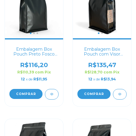
Embalagem Box
Embalagem Box
Pouch Preto Fosco
Pouch com Visor
13x26+7 com Zip Lock
Preta 14x24+7 com
Zip Lock
R$116,20
R$135,47
R$110,39
com
Pix
R$128,70
com
Pix
12
x de
R$11,95
12
x de
R$13,94
COMPRAR
COMPRAR