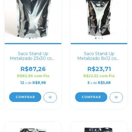
Saco Stand Up
Saco Stand Up
Metalizado 23x30 com
Metalizado 8x12 com
Zip Lock
Zip Lock
R$87,26
R$23,71
R$82,90
com
Pix
R$22,52
com
Pix
12
x de
R$8,98
5
x de
R$5,68
COMPRAR
COMPRAR