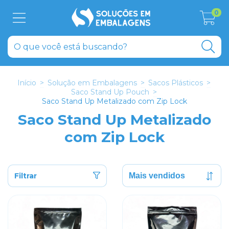
0
Início
>
Solução em Embalagens
>
Sacos Plásticos
>
Saco Stand Up Pouch
>
Saco Stand Up Metalizado com Zip Lock
Saco Stand Up Metalizado
com Zip Lock
Filtrar