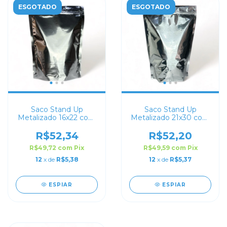
ESGOTADO
ESGOTADO
Saco Stand Up
Saco Stand Up
Metalizado 16x22 com
Metalizado 21x30 com
Zip Lock
Zip Lock
R$52,34
R$52,20
R$49,72
com
Pix
R$49,59
com
Pix
12
x de
R$5,38
12
x de
R$5,37
ESPIAR
ESPIAR