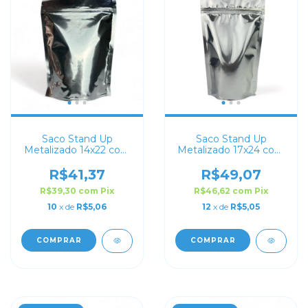
Saco Stand Up
Saco Stand Up
Metalizado 14x22 com
Metalizado 17x24 com
Zip Lock
Zip Lock
R$41,37
R$49,07
R$39,30
com
Pix
R$46,62
com
Pix
10
x de
R$5,06
12
x de
R$5,05
COMPRAR
COMPRAR