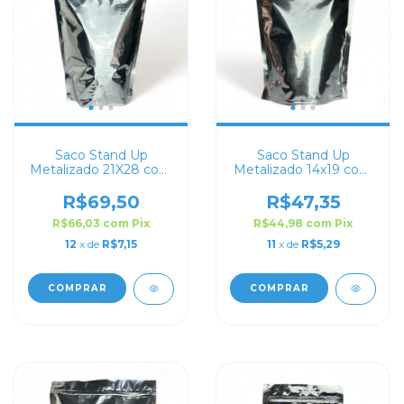
Saco Stand Up
Saco Stand Up
Metalizado 21X28 com
Metalizado 14x19 com
Zip Lock
Zip Lock
R$69,50
R$47,35
R$66,03
com
Pix
R$44,98
com
Pix
12
x de
R$7,15
11
x de
R$5,29
COMPRAR
COMPRAR