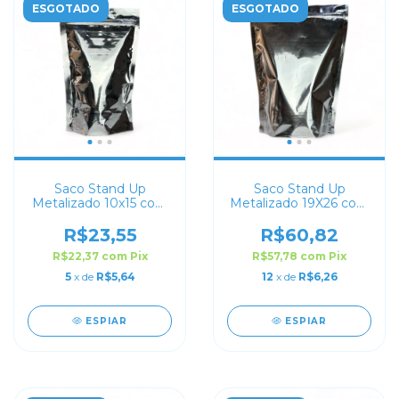
ESGOTADO
ESGOTADO
Saco Stand Up
Saco Stand Up
Metalizado 10x15 com
Metalizado 19X26 com
Zip Lock
Zip Lock
R$23,55
R$60,82
R$22,37
com
Pix
R$57,78
com
Pix
5
x de
R$5,64
12
x de
R$6,26
ESPIAR
ESPIAR