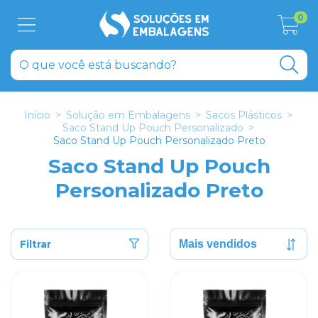
0
Início
>
Solução em Embalagens
>
Sacos Plásticos
>
Saco Stand Up Pouch Personalizado
>
Saco Stand Up Pouch Personalizado Preto
Saco Stand Up Pouch
Personalizado Preto
Filtrar