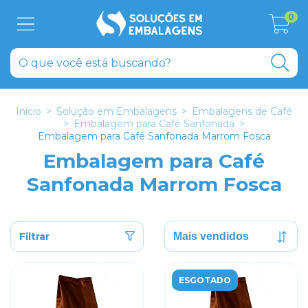
0
Início
>
Solução em Embalagens
>
Embalagens de Café
>
Embalagem para Café Sanfonada
>
Embalagem para Café Sanfonada Marrom Fosca
Embalagem para Café
Sanfonada Marrom Fosca
Filtrar
ESGOTADO