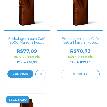
Embalagem para Café
Embalagem para Café
500g Marrom Fosco
250g Marrom Fosco
Sanfonada
Sanfonada
R$77,09
R$70,73
R$73,24
com
Pix
R$67,19
com
Pix
12
x de
R$7,93
12
x de
R$7,28
COMPRAR
ESPIAR
ESGOTADO