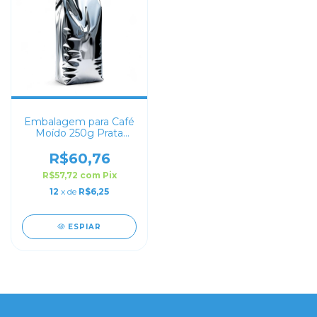
Embalagem para Café
Moído 250g Prata
Sanfonada
R$60,76
R$57,72
com
Pix
12
x de
R$6,25
ESPIAR