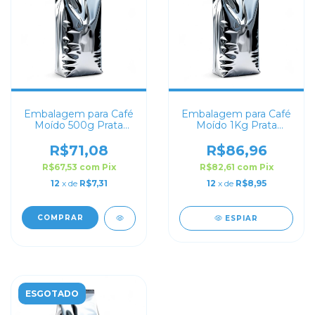
Embalagem para Café
Embalagem para Café
Moído 500g Prata
Moído 1Kg Prata
Sanfonada
Sanfonada
R$71,08
R$86,96
R$67,53
com
Pix
R$82,61
com
Pix
12
x de
R$7,31
12
x de
R$8,95
COMPRAR
ESPIAR
ESGOTADO