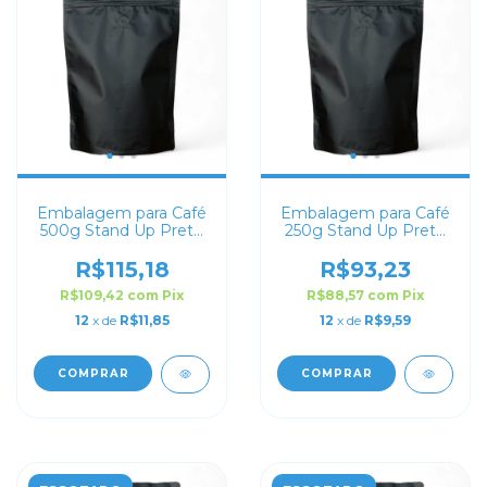
Embalagem para Café
Embalagem para Café
500g Stand Up Preto
250g Stand Up Preto
Fosco
Fosco
R$115,18
R$93,23
R$109,42
com
Pix
R$88,57
com
Pix
12
x de
R$11,85
12
x de
R$9,59
COMPRAR
COMPRAR