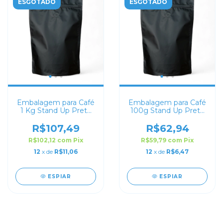
ESGOTADO
ESGOTADO
Embalagem para Café
Embalagem para Café
1 Kg Stand Up Preto
100g Stand Up Preto
Fosco
Fosco
R$107,49
R$62,94
R$102,12
com
Pix
R$59,79
com
Pix
12
x de
R$11,06
12
x de
R$6,47
ESPIAR
ESPIAR