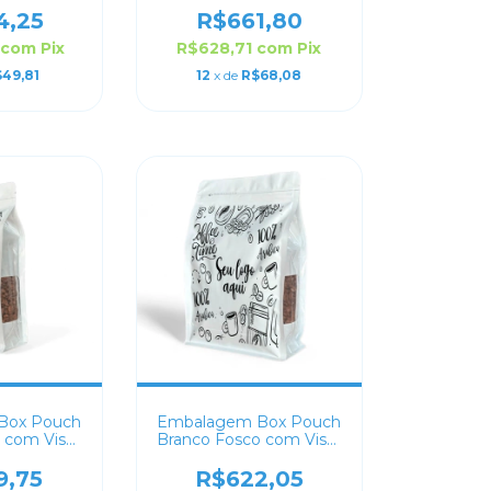
4,25
R$661,80
4
com
Pix
R$628,71
com
Pix
49,81
12
x de
R$68,08
Box Pouch
Embalagem Box Pouch
 com Visor
Branco Fosco com Visor
sonalizado
16x24+7 Personalizado
9,75
R$622,05