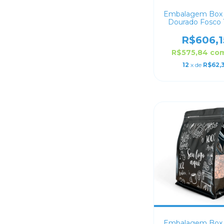
Embalagem Box
Dourado Fosco 
Personaliza
R$606,1
R$575,84
co
12
x de
R$62,
Embalagem Box