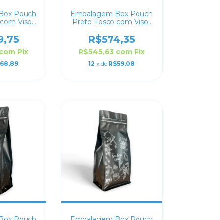
Box Pouch
Embalagem Box Pouch
 com Visor
Preto Fosco com Visor
sonalizado
16x24+7 Personalizado
9,75
R$574,35
com
Pix
R$545,63
com
Pix
68,89
12
x de
R$59,08
Box Pouch
Embalagem Box Pouch