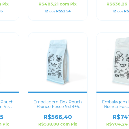
m
Pix
R$485,21
com
Pix
R$636,26
26
12
x de
R$52,54
12
x de
R$
 Pouch
Embalagem Box Pouch
Embalagem 
m Visor
Branco Fosco 9x18+5
Branco Fosc
lizado
Personalizado
Persona
5
R$566,40
R$74
m
Pix
R$538,08
com
Pix
R$704,24