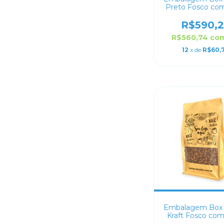
Preto Fosco com
14x24+7 Persona
R$590,2
R$560,74
co
12
x de
R$60,
Embalagem Box
Kraft Fosco com
14X24+6 Persona