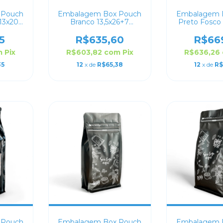
 Pouch
Embalagem Box Pouch
Embalagem 
13x20
Branco 13,5x26+7
Preto Fosco
do
Personalizado
18x28+8 Per
5
R$635,60
R$66
m
Pix
R$603,82
com
Pix
R$636,26
35
12
x de
R$65,38
12
x de
R$
 Pouch
Embalagem Box Pouch
Embalagem 