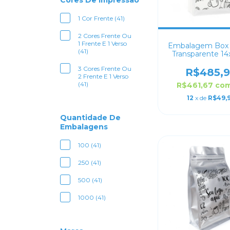
Cores De Impressão
1 Cor Frente (41)
2 Cores Frente Ou
1 Frente E 1 Verso
Embalagem Box
(41)
Transparente 1
Personaliza
3 Cores Frente Ou
R$485,
2 Frente E 1 Verso
(41)
R$461,67
co
12
x de
R$49,
Quantidade De
Embalagens
100 (41)
250 (41)
500 (41)
1000 (41)