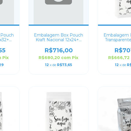
 Pouch
Embalagem Box Pouch
Embalagem 
6x32+8
Kraft Nacional 12x24+6
Transparent
do
Personalizado
Persona
55
R$716,00
R$70
m
Pix
R$680,20
com
Pix
R$666,72
29
12
x de
R$73,65
12
x de
R$