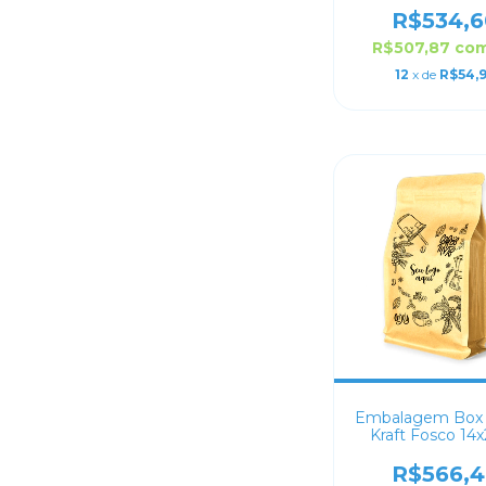
R$534,6
R$507,87
co
12
x de
R$54,
Embalagem Box
Kraft Fosco 14
Personaliza
R$566,