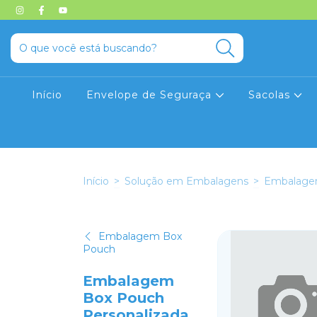
Início
Envelope de Seguraça
Sacolas
Início
>
Solução em Embalagens
>
Embalage
Embalagem Box
Pouch
Embalagem
Box Pouch
Personalizada