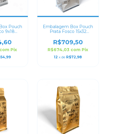
Box Pouch
Embalagem Box Pouch
co 9x18
Prata Fosco 15x32
lizado
Personalizado
4,60
R$709,50
com
Pix
R$674,03
com
Pix
54,99
12
x de
R$72,98