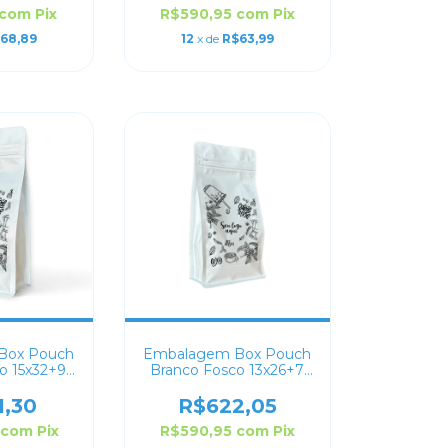
com
Pix
R$590,95
com
Pix
68,89
12
x de
R$63,99
Box Pouch
Embalagem Box Pouch
o 15x32+9
Branco Fosco 13x26+7
lizado
Personalizado
1,30
R$622,05
com
Pix
R$590,95
com
Pix