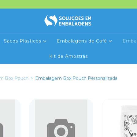
Sacos Plásticos
Embalagens de Café
Emba
Kit de Amostras
m Box Pouch
>
Embalagem Box Pouch Personalizada