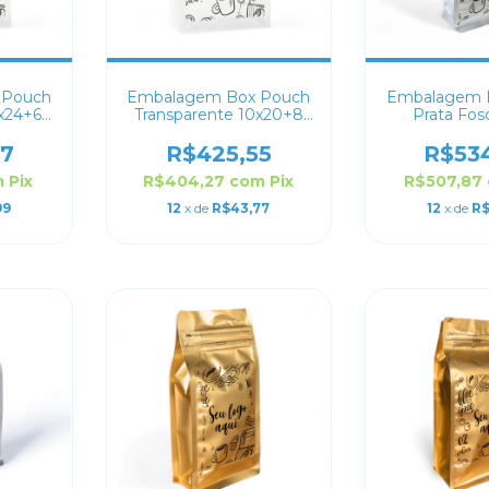
 Pouch
Embalagem Box Pouch
Embalagem 
4x24+6
Transparente 10x20+8
Prata Fos
do
Personalizado
Persona
97
R$425,55
R$53
m
Pix
R$404,27
com
Pix
R$507,87
99
12
x de
R$43,77
12
x de
R$