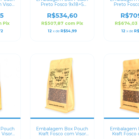
 Visor
Preto Fosco 9x18+5
Preto Fosc
lizado
Personalizado
Persona
5
R$534,60
R$70
m
Pix
R$507,87
com
Pix
R$674,03
72
12
x de
R$54,99
12
x de
R$
 Pouch
Embalagem Box Pouch
Embalagem 
 Visor
Kraft Fosco com Visor
Kraft Fosco
lizado
12X22+6 Personalizado
10x20+6 Per