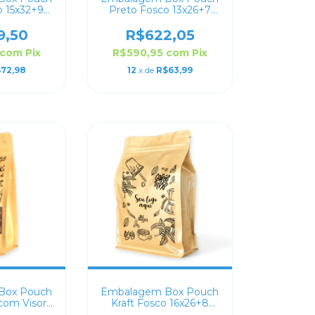
o 15x32+9
Preto Fosco 13x26+7
lizado
Personalizado
9,50
R$622,05
com
Pix
R$590,95
com
Pix
72,98
12
x de
R$63,99
Box Pouch
Embalagem Box Pouch
 com Visor
Kraft Fosco 16x26+8
sonalizado
Personalizado