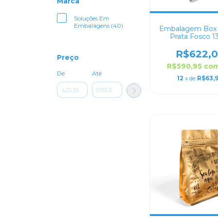
Marca
Soluções Em
Embalagens (40)
Embalagem Box
Prata Fosco 1
Personaliza
R$622,0
Preço
R$590,95
co
De
Até
12
x de
R$63,