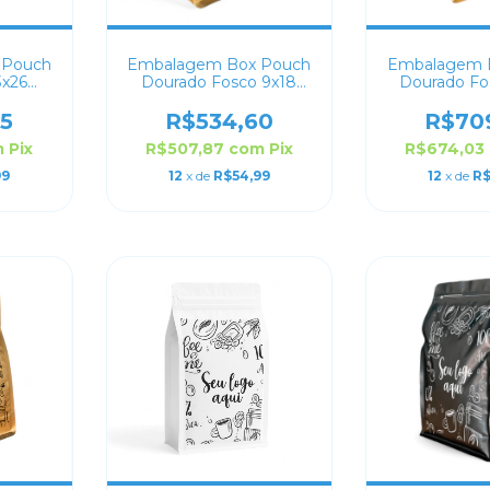
 Pouch
Embalagem Box Pouch
Embalagem 
3x26
Dourado Fosco 9x18
Dourado Fo
do
Personalizado
Persona
5
R$534,60
R$70
m
Pix
R$507,87
com
Pix
R$674,03
99
12
x de
R$54,99
12
x de
R$