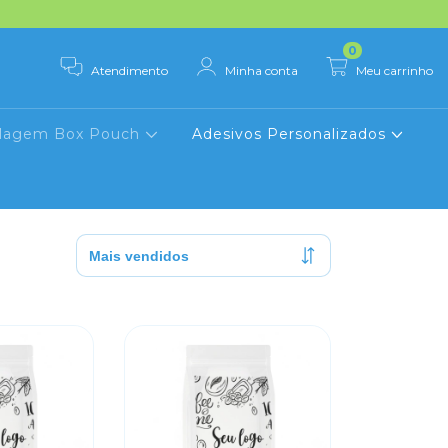
0
Atendimento
Minha conta
Meu carrinho
lagem Box Pouch
Adesivos Personalizados