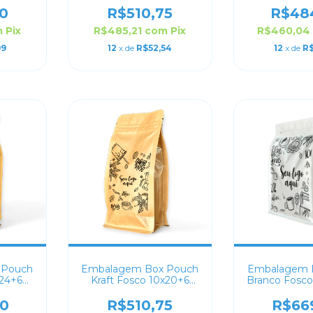
0
R$510,75
R$48
m
Pix
R$485,21
com
Pix
R$460,0
99
12
x de
R$52,54
12
x de
R$
 Pouch
Embalagem Box Pouch
Embalagem 
x24+6
Kraft Fosco 10x20+6
Branco Fosco
do
Personalizado
18x28+8 Per
40
R$510,75
R$66