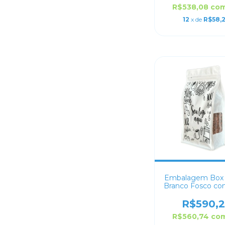
R$538,08
co
12
x de
R$58,
Embalagem Box
Branco Fosco co
14x24+7 Persona
R$590,2
R$560,74
co