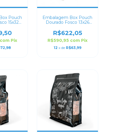
Box Pouch
Embalagem Box Pouch
sco 15x32
Dourado Fosco 13x26
lizado
Personalizado
9,50
R$622,05
com
Pix
R$590,95
com
Pix
72,98
12
x de
R$63,99