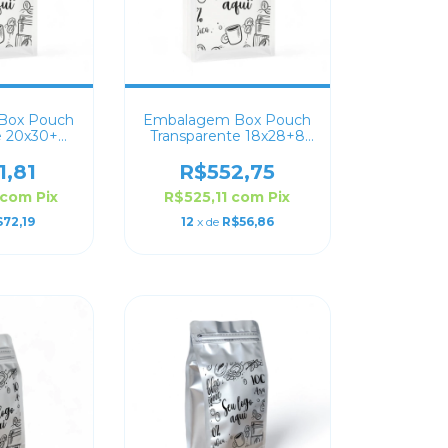
Box Pouch
Embalagem Box Pouch
e 20x30+8
Transparente 18x28+8
lizado
Personalizado
1,81
R$552,75
com
Pix
R$525,11
com
Pix
72,19
12
x de
R$56,86