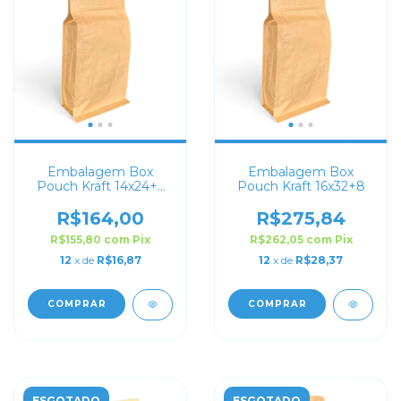
Embalagem Box
Embalagem Box
Pouch Kraft 14x24+6
Pouch Kraft 16x32+8
com Zip Lock
R$164,00
R$275,84
R$155,80
com
Pix
R$262,05
com
Pix
12
x de
R$16,87
12
x de
R$28,37
COMPRAR
COMPRAR
ESGOTADO
ESGOTADO