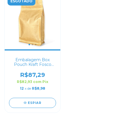
ESGOTADO
Embalagem Box
Pouch Kraft Fosco
12X22+6
R$87,29
R$82,93
com
Pix
12
x de
R$8,98
ESPIAR