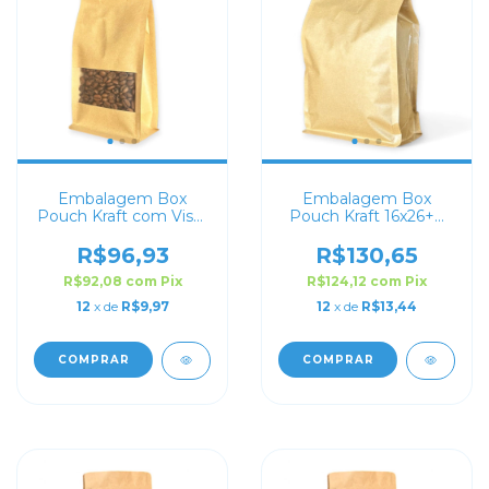
Embalagem Box
Embalagem Box
Pouch Kraft com Visor
Pouch Kraft 16x26+8
10x20+6 com Zip Lock
com Zip Lock
R$96,93
R$130,65
R$92,08
com
Pix
R$124,12
com
Pix
12
x de
R$9,97
12
x de
R$13,44
COMPRAR
COMPRAR