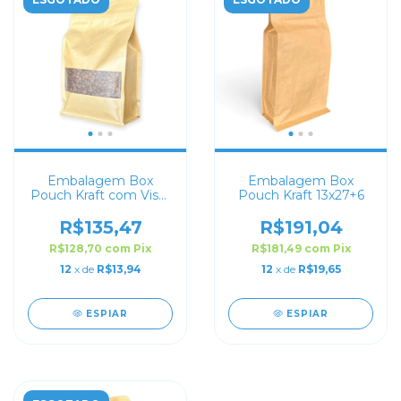
Embalagem Box
Embalagem Box
Pouch Kraft com Visor
Pouch Kraft 13x27+6
16x26+8 com Zip Lock
R$135,47
R$191,04
R$128,70
com
Pix
R$181,49
com
Pix
12
x de
R$13,94
12
x de
R$19,65
ESPIAR
ESPIAR