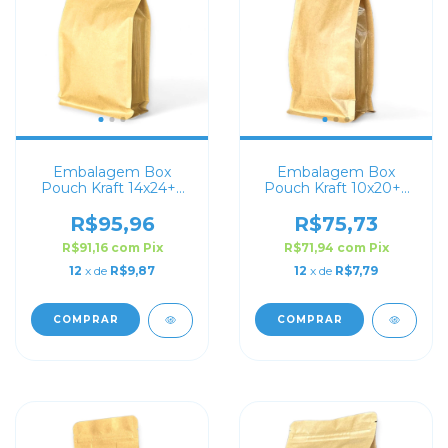
Embalagem Box
Embalagem Box
Pouch Kraft 14x24+6
Pouch Kraft 10x20+6
com Zip Lock
com Zip Lock
R$95,96
R$75,73
R$91,16
com
Pix
R$71,94
com
Pix
12
x de
R$9,87
12
x de
R$7,79
COMPRAR
COMPRAR