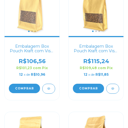
Embalagem Box
Embalagem Box
Pouch Kraft com Visor
Pouch Kraft com Visor
12x22+6 com Zip Lock
14x24+6 com Zip Lock
R$106,56
R$115,24
R$101,23
com
Pix
R$109,48
com
Pix
12
x de
R$10,96
12
x de
R$11,85
COMPRAR
COMPRAR