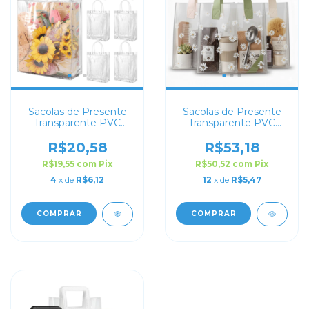
Sacolas de Presente
Sacolas de Presente
Transparente PVC
Transparente PVC
com Botão e Alça
Personalizada
Reforçada
Margaridas com Alça
R$20,58
R$53,18
de Couro
R$19,55
com
Pix
R$50,52
com
Pix
4
x de
R$6,12
12
x de
R$5,47
COMPRAR
COMPRAR