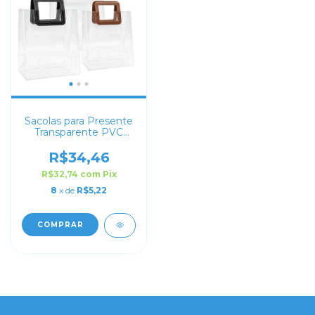
Sacolas para Presente
Transparente PVC
com Alça Quadrada de
Couro
R$34,46
R$32,74
com
Pix
8
x de
R$5,22
COMPRAR