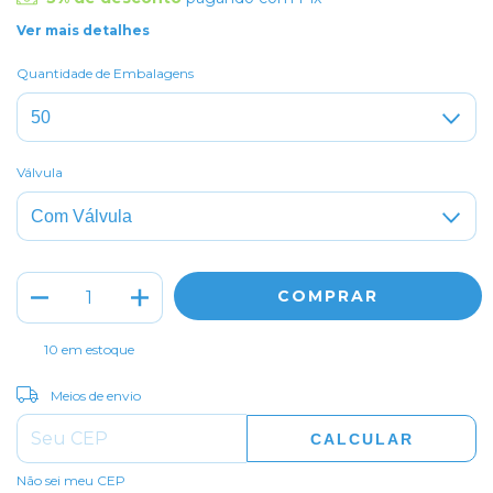
Ver mais detalhes
Quantidade de Embalagens
Válvula
10
em estoque
ALTERAR CEP
Entregas para o CEP:
Meios de envio
CALCULAR
Não sei meu CEP