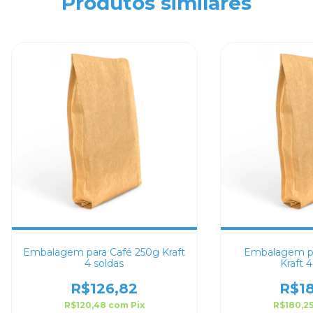
Produtos similares
Embalagem para Café 250g Kraft
Embalagem pa
4 soldas
Kraft 4
R$126,82
R$18
R$120,48
com
Pix
R$180,2