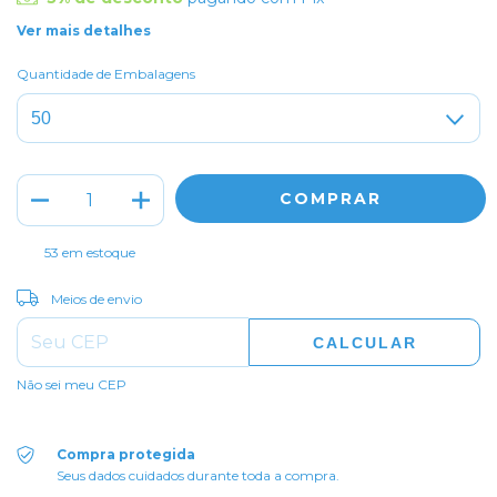
Ver mais detalhes
Quantidade de Embalagens
53
em estoque
ALTERAR CEP
Entregas para o CEP:
Meios de envio
CALCULAR
Não sei meu CEP
Compra protegida
Seus dados cuidados durante toda a compra.