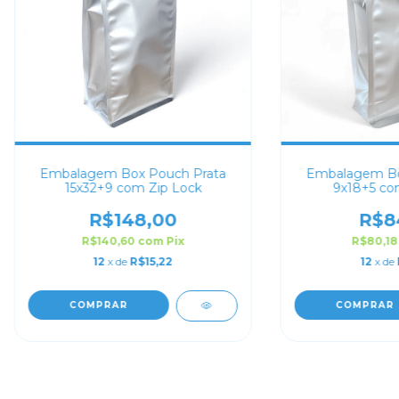
Embalagem Box Pouch Prata
Embalagem Bo
15x32+9 com Zip Lock
9x18+5 co
R$148,00
R$8
R$140,60
com
Pix
R$80,1
12
x de
R$15,22
12
x de
COMPRAR
COMPRAR