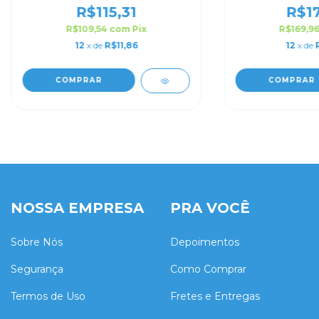
R$115,31
R$17
R$109,54
com
Pix
R$169,9
12
x de
R$11,86
12
x de
COMPRAR
COMPRAR
NOSSA EMPRESA
PRA VOCÊ
Sobre Nós
Depoimentos
Segurança
Como Comprar
Termos de Uso
Fretes e Entregas