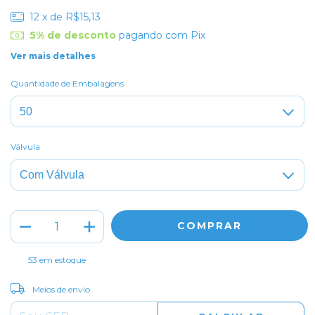
12
x de
R$15,13
5% de desconto
pagando com Pix
Ver mais detalhes
Quantidade de Embalagens
Válvula
53
em estoque
ALTERAR CEP
Entregas para o CEP:
Meios de envio