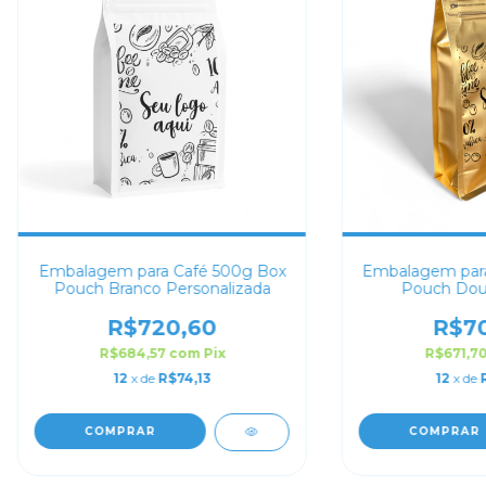
Embalagem para Café 500g Box
Embalagem para
Pouch Branco Personalizada
Pouch Dou
Person
R$720,60
R$70
R$684,57
com
Pix
R$671,7
12
x de
R$74,13
12
x de
COMPRAR
COMPRAR