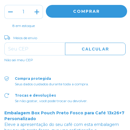
8
em estoque
ALTERAR CEP
Entregas para o CEP:
Meios de envio
CALCULAR
Não sei meu CEP
Compra protegida
Seus dados cuidados durante toda a compra.
Trocas e devoluções
Se não gostar, você pode trocar ou devolver.
Embalagem Box Pouch Preto Fosco para Café 13x26+7
Personalizado
Eleve a apresentação do seu café com esta embalagem