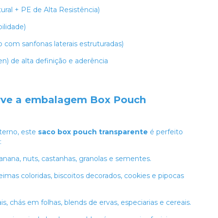
ral + PE de Alta Resistência)
ilidade)
com sanfonas laterais estruturadas)
een) de alta definição e aderência
serve a embalagem Box Pouch
nterno, este
saco box pouch transparente
é perfeito
:
anana, nuts, castanhas, granolas e sementes.
mas coloridas, biscoitos decorados, cookies e pipocas
s, chás em folhas, blends de ervas, especiarias e cereais.