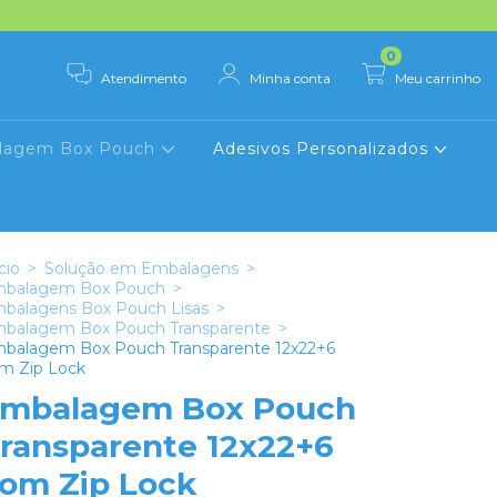
0
Atendimento
Minha conta
Meu carrinho
lagem Box Pouch
Adesivos Personalizados
cio
>
Solução em Embalagens
>
balagem Box Pouch
>
balagens Box Pouch Lisas
>
balagem Box Pouch Transparente
>
balagem Box Pouch Transparente 12x22+6
m Zip Lock
mbalagem Box Pouch
ransparente 12x22+6
om Zip Lock