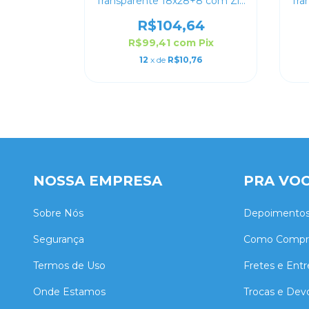
Transparente 18x28+8 com Zip
Tra
Lock
R$104,64
R$99,41
com
Pix
12
x de
R$10,76
NOSSA EMPRESA
PRA VO
Sobre Nós
Depoimento
Segurança
Como Compr
Termos de Uso
Fretes e Ent
Onde Estamos
Trocas e Dev