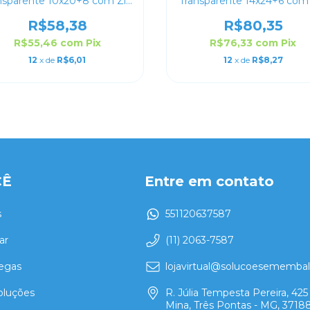
nsparente 10x20+8 com Zip
Transparente 14x24+6 com
Lock
Lock
R$58,38
R$80,35
R$55,46
com
Pix
R$76,33
com
Pix
12
x de
R$6,01
12
x de
R$8,27
CÊ
Entre em contato
s
551120637587
ar
(11) 2063-7587
regas
lojavirtual@solucoesememba
oluções
R. Júlia Tempesta Pereira, 425 
Mina, Três Pontas - MG, 3718