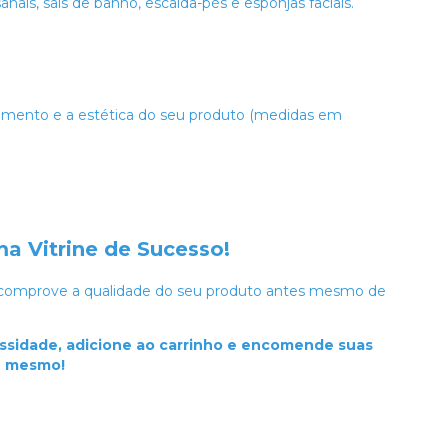
nais, sais de banho, escalda-pés e esponjas faciais.
chimento e a estética do seu produto (medidas em
a Vitrine de Sucesso!
 comprove a qualidade do seu produto antes mesmo de
essidade, adicione ao carrinho e encomende suas
e mesmo!