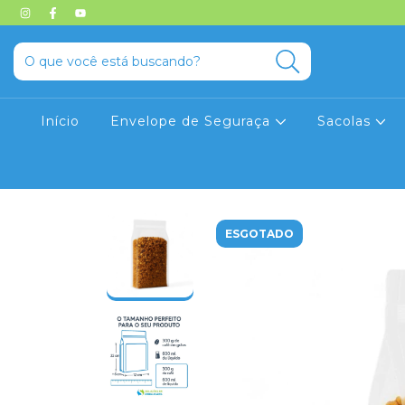
Início
Envelope de Seguraça
Sacolas
ESGOTADO