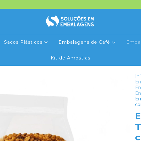
Sacos Plásticos
Embalagens de Café
Emba
Kit de Amostras
Iní
Em
Em
Em
Em
co
E
T
c