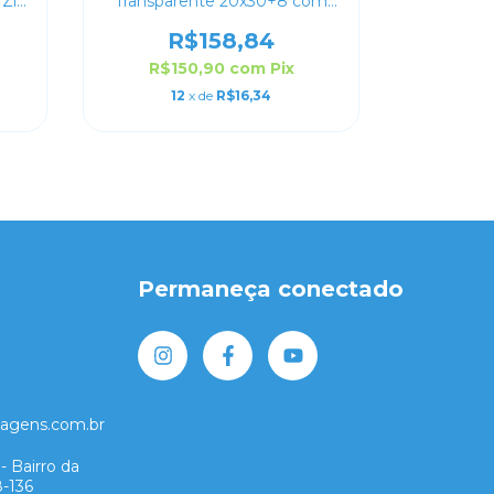
 Zip
Transparente 20x30+8 com
Zip Lock
R$158,84
R$150,90
com
Pix
12
x de
R$16,34
Permaneça conectado
lagens.com.br
- Bairro da
8-136