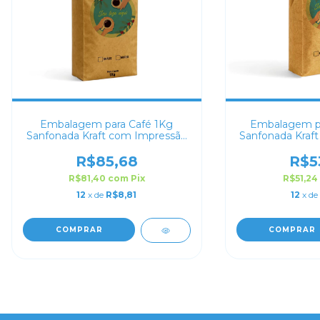
Embalagem para Café 1Kg
Embalagem pa
Sanfonada Kraft com Impressão
Sanfonada Kraf
Digital
Dig
R$85,68
R$5
R$81,40
com
Pix
R$51,24
12
x de
R$8,81
12
x de
COMPRAR
COMPRAR