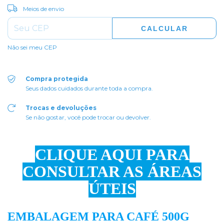
ALTERAR CEP
Entregas para o CEP:
Meios de envio
CALCULAR
Não sei meu CEP
Compra protegida
Seus dados cuidados durante toda a compra.
Trocas e devoluções
Se não gostar, você pode trocar ou devolver.
CLIQUE AQUI PARA
CONSULTAR AS ÁREAS
ÚTEIS
EMBALAGEM PARA CAFÉ 500G