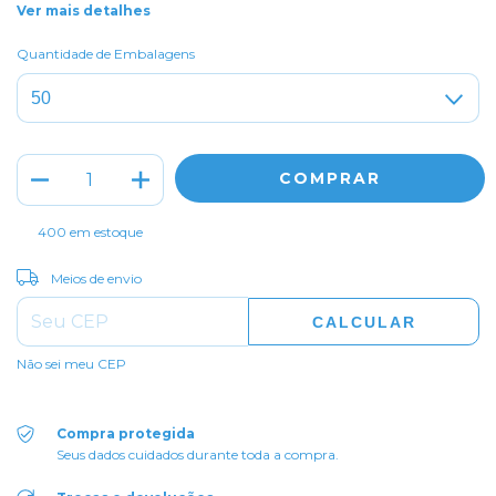
Ver mais detalhes
Quantidade de Embalagens
400
em estoque
ALTERAR CEP
Entregas para o CEP:
Meios de envio
CALCULAR
Não sei meu CEP
Compra protegida
Seus dados cuidados durante toda a compra.