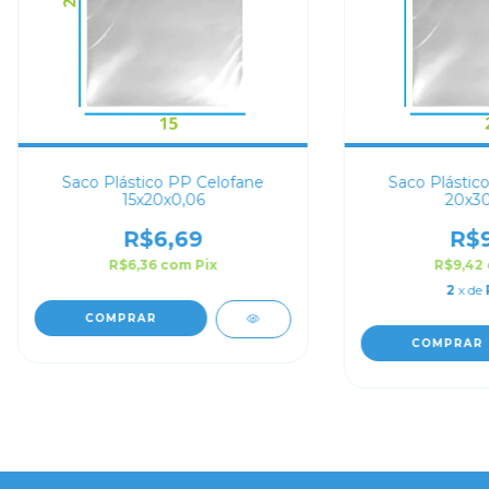
Saco Plástico PP Celofane
Saco Plástic
15x20x0,06
20x30
R$6,69
R$9
R$6,36
com
Pix
R$9,42
2
x de
COMPRAR
COMPRAR