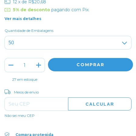
12
x de
R$20,68
5% de desconto
pagando com Pix
Ver mais detalhes
Quantidade de Embalagens
27
em estoque
ALTERAR CEP
Entregas para o CEP:
Meios de envio
CALCULAR
Não sei meu CEP
Compra protegida