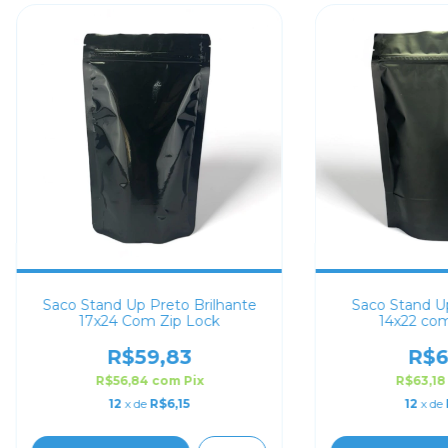
Saco Stand Up Preto Brilhante
Saco Stand U
17x24 Com Zip Lock
14x22 com
R$59,83
R$6
R$56,84
com
Pix
R$63,1
12
x de
R$6,15
12
x de