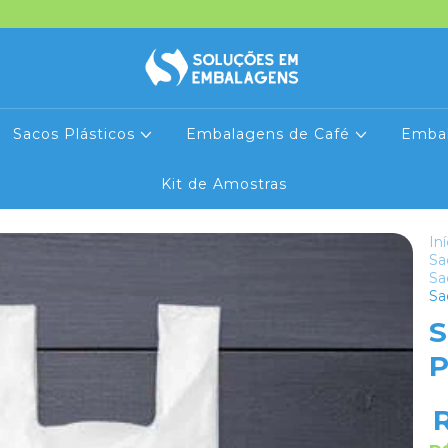
Sacos Plásticos
Embalagens de Café
Emba
Kit de Amostras
Iní
Sa
Sa
Sa
S
P