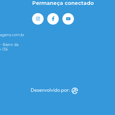
Permaneça conectado
lagens.com.br
- Bairro da
8-136