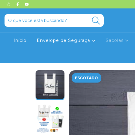
Início
Envelope de Seguraça
Sacolas
ESGOTADO