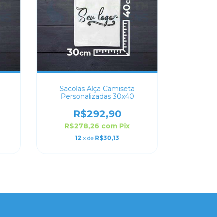
Sacolas Alça Camiseta
Personalizadas 30x40
R$292,90
R$278,26
com
Pix
12
x de
R$30,13