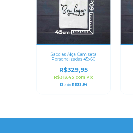
Sacolas Alça Camiseta
Personalizadas 45x60
R$329,95
R$313,45
com
Pix
12
x de
R$33,94