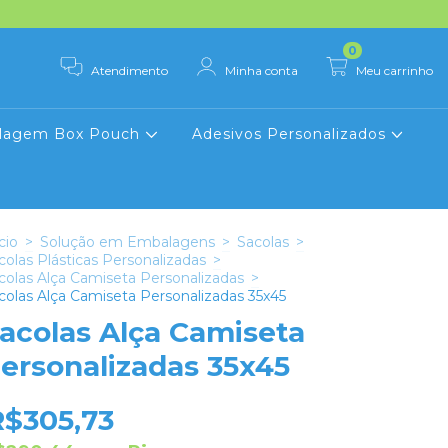
0
Atendimento
Minha conta
Meu carrinho
lagem Box Pouch
Adesivos Personalizados
cio
>
Solução em Embalagens
>
Sacolas
>
colas Plásticas Personalizadas
>
colas Alça Camiseta Personalizadas
>
colas Alça Camiseta Personalizadas 35x45
acolas Alça Camiseta
ersonalizadas 35x45
R$305,73