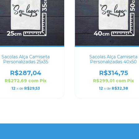
Sacolas Alça Camiseta
Sacolas Alça Camiseta
Personalizadas 25x35
Personalizadas 40x50
R$287,04
R$314,75
R$272,69
com
Pix
R$299,01
com
Pix
12
x de
R$29,53
12
x de
R$32,38