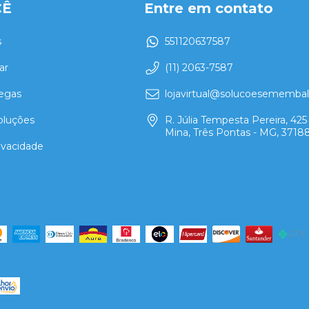
CÊ
Entre em contato
s
551120637587
ar
(11) 2063-7587
regas
lojavirtual@solucoesememba
oluções
R. Júlia Tempesta Pereira, 425 
Mina, Três Pontas - MG, 3718
rivacidade