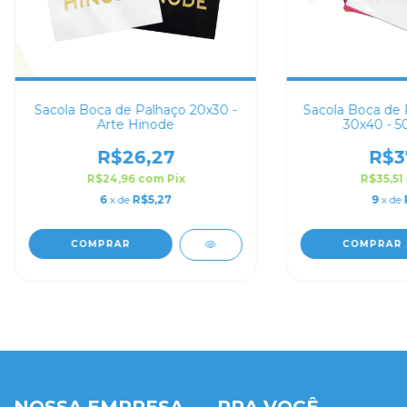
Sacola Boca de Palhaço 20x30 -
Sacola Boca de 
Arte Hinode
30x40 - 5
R$26,27
R$3
R$24,96
com
Pix
R$35,51
6
x de
R$5,27
9
x de
COMPRAR
COMPRAR