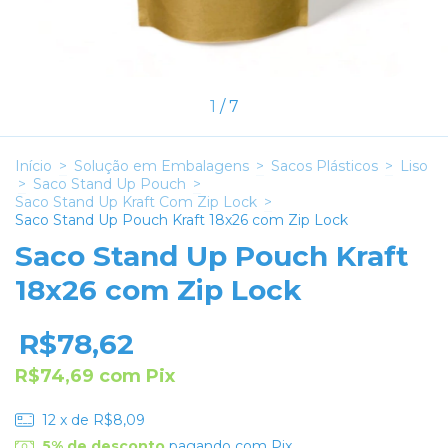
1
/
7
Início
>
Solução em Embalagens
>
Sacos Plásticos
>
Liso
>
Saco Stand Up Pouch
>
Saco Stand Up Kraft Com Zip Lock
>
Saco Stand Up Pouch Kraft 18x26 com Zip Lock
Saco Stand Up Pouch Kraft
18x26 com Zip Lock
R$78,62
R$74,69
com
Pix
12
x de
R$8,09
5% de desconto
pagando com Pix