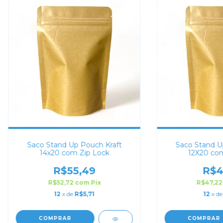
Saco Stand Up Pouch Kraft
Saco Stand U
14x20 com Zip Lock
12X20 com
R$55,49
R$4
R$52,72
com
Pix
R$47,2
12
x de
R$5,71
12
x d
COMPRAR
COMPRAR