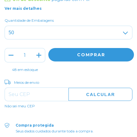
Ver mais detalhes
Quantidade de Embalagens
48
em estoque
ALTERAR CEP
Entregas para o CEP:
Meios de envio
CALCULAR
Não sei meu CEP
Compra protegida
Seus dados cuidados durante toda a compra.