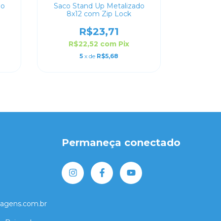
do
Saco Stand Up Metalizado
Saco St
8x12 com Zip Lock
12x1
R$23,71
R$22,52
com
Pix
R$
5
x de
R$5,68
Permaneça conectado
lagens.com.br