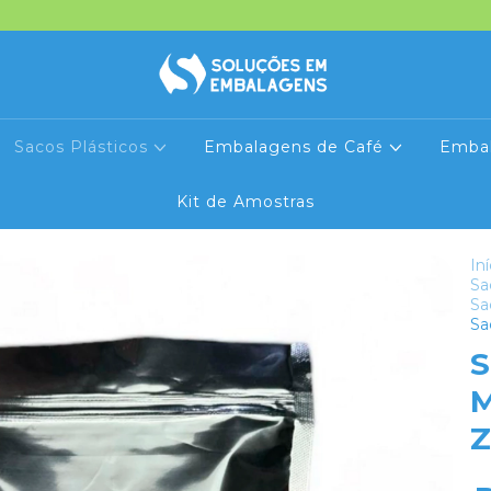
Sacos Plásticos
Embalagens de Café
Emba
Kit de Amostras
Iní
Sa
Sa
Sa
S
M
Z