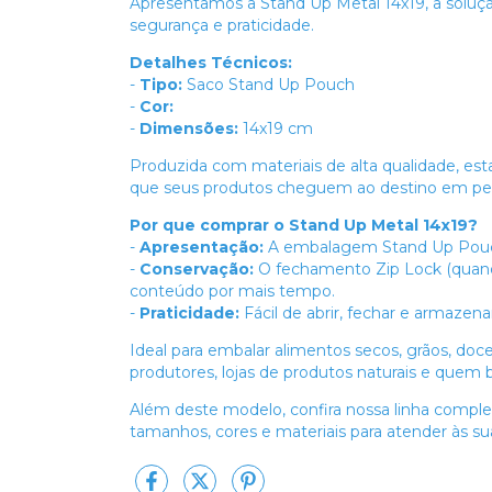
Apresentamos a Stand Up Metal 14x19, a soluçã
segurança e praticidade.
Detalhes Técnicos:
-
Tipo:
Saco Stand Up Pouch
-
Cor:
-
Dimensões:
14x19 cm
Produzida com materiais de alta qualidade, esta
que seus produtos cheguem ao destino em per
Por que comprar o Stand Up Metal 14x19?
-
Apresentação:
A embalagem Stand Up Pouch 
-
Conservação:
O fechamento Zip Lock (quando
conteúdo por mais tempo.
-
Praticidade:
Fácil de abrir, fechar e armazena
Ideal para embalar alimentos secos, grãos, doc
produtores, lojas de produtos naturais e qu
Além deste modelo, confira nossa linha compl
tamanhos, cores e materiais para atender às su