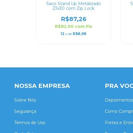
talizado
Saco Stand Up Metalizado
S
 Lock
23x30 com Zip Lock
2
R$87,26
m
Pix
R$82,90
com
Pix
24
12
x de
R$8,98
NOSSA EMPRESA
PRA VO
Sobre Nós
Depoimento
Segurança
Como Compr
Termos de Uso
Fretes e Ent