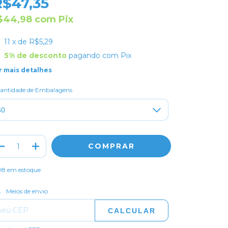
R$47,35
$44,98
com
Pix
11
x de
R$5,29
5% de desconto
pagando com Pix
r mais detalhes
antidade de Embalagens
98
em estoque
ALTERAR CEP
regas para o CEP:
Meios de envio
CALCULAR