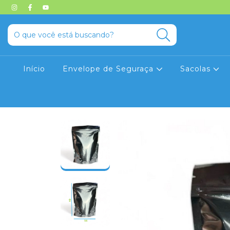
Início
Envelope de Seguraça
Sacolas