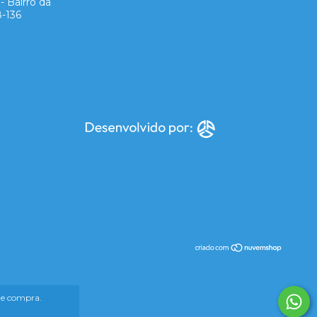
- Bairro da
8-136
 de compra.