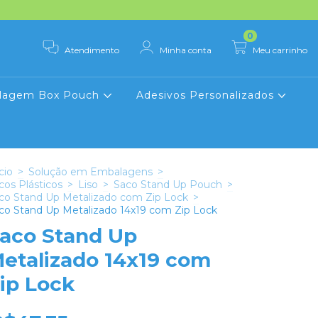
0
Atendimento
Minha conta
Meu carrinho
lagem Box Pouch
Adesivos Personalizados
cio
>
Solução em Embalagens
>
cos Plásticos
>
Liso
>
Saco Stand Up Pouch
>
co Stand Up Metalizado com Zip Lock
>
co Stand Up Metalizado 14x19 com Zip Lock
aco Stand Up
etalizado 14x19 com
ip Lock