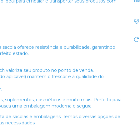
o ideal para embalar e transportar seus produtos com
Nã
 sacola oferece resistência e durabilidade, garantindo
feito estado.
valoriza seu produto no ponto de venda.
 aplicável) mantém o frescor e a qualidade do
r.
es, suplementos, cosméticos e muito mais. Perfeito para
em busca uma embalagem moderna e segura.
eta de sacolas e embalagens. Temos diversas opções de
as necessidades.