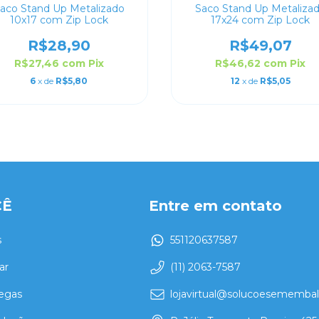
aco Stand Up Metalizado
Saco Stand Up Metaliza
10x17 com Zip Lock
17x24 com Zip Lock
R$28,90
R$49,07
R$27,46
com
Pix
R$46,62
com
Pix
6
x de
R$5,80
12
x de
R$5,05
CÊ
Entre em contato
s
551120637587
ar
(11) 2063-7587
regas
lojavirtual@solucoesememba