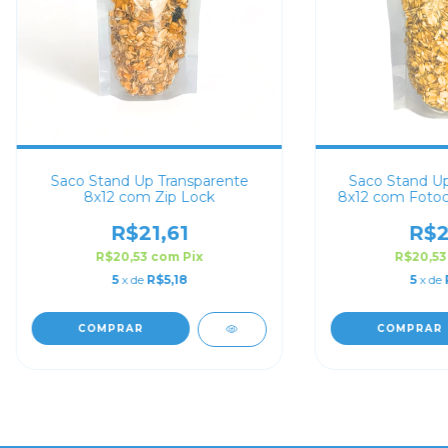
Saco Stand Up Transparente
Saco Stand Up
8x12 com Zip Lock
8x12 com Fotocé
R$21,61
R$2
R$20,53
com
Pix
R$20,5
5
x de
R$5,18
5
x de
COMPRAR
COMPRAR