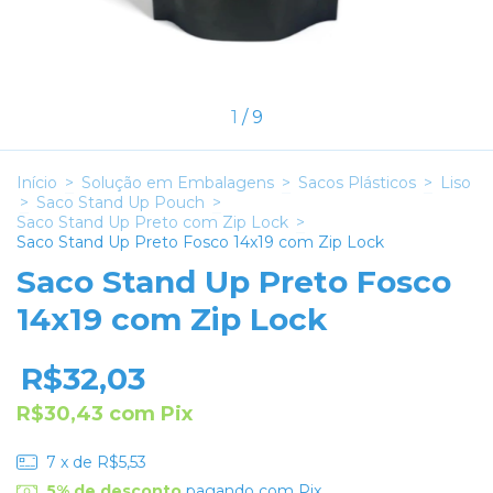
1
/
9
Início
>
Solução em Embalagens
>
Sacos Plásticos
>
Liso
>
Saco Stand Up Pouch
>
Saco Stand Up Preto com Zip Lock
>
Saco Stand Up Preto Fosco 14x19 com Zip Lock
Saco Stand Up Preto Fosco
14x19 com Zip Lock
R$32,03
R$30,43
com
Pix
7
x de
R$5,53
5% de desconto
pagando com Pix