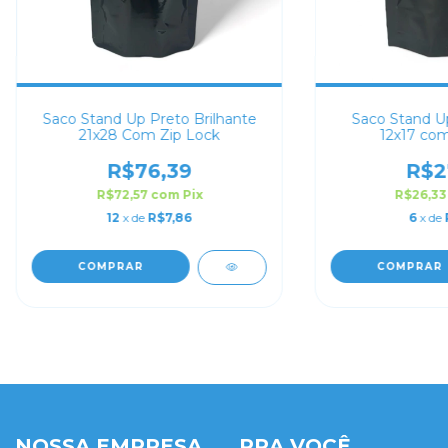
Saco Stand Up Preto Brilhante
Saco Stand U
21x28 Com Zip Lock
12x17 com
R$76,39
R$2
R$72,57
com
Pix
R$26,3
12
x de
R$7,86
6
x de
COMPRAR
COMPRAR
NOSSA EMPRESA
PRA VOCÊ