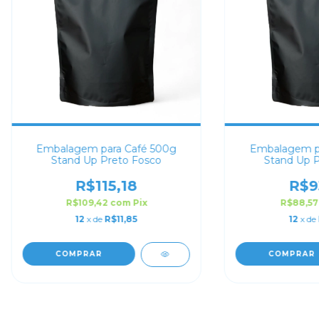
Embalagem para Café 500g
Embalagem pa
Stand Up Preto Fosco
Stand Up P
R$115,18
R$9
R$109,42
com
Pix
R$88,5
12
x de
R$11,85
12
x de
COMPRAR
COMPRAR