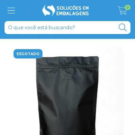
0
ESGOTADO