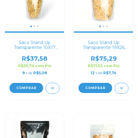
Saco Stand Up
Saco Stand Up
Transparente 10X17
Transparente 19X26
com Zip Lock
com Zip Lock
R$37,58
R$75,29
R$35,70
com
Pix
R$71,53
com
Pix
9
x de
R$5,08
12
x de
R$7,74
COMPRAR
COMPRAR