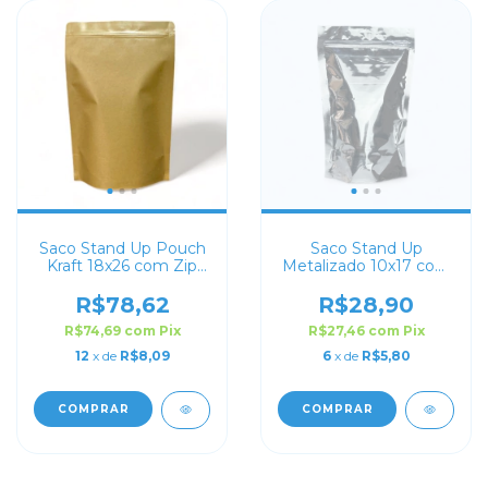
Saco Stand Up Pouch
Saco Stand Up
Kraft 18x26 com Zip
Metalizado 10x17 com
Lock
Zip Lock
R$78,62
R$28,90
R$74,69
com
Pix
R$27,46
com
Pix
12
x de
R$8,09
6
x de
R$5,80
COMPRAR
COMPRAR