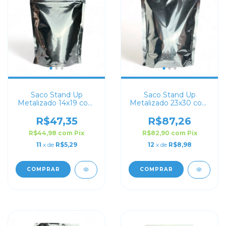
Saco Stand Up
Saco Stand Up
Metalizado 14x19 com
Metalizado 23x30 com
Zip Lock
Zip Lock
R$47,35
R$87,26
R$44,98
com
Pix
R$82,90
com
Pix
11
x de
R$5,29
12
x de
R$8,98
COMPRAR
COMPRAR