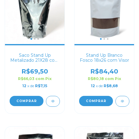
Saco Stand Up
Stand Up Branco
Metalizado 21X28 com
Fosco 18x26 com Visor
Zip Lock
R$69,50
R$84,40
R$66,03
com
Pix
R$80,18
com
Pix
12
x de
R$7,15
12
x de
R$8,68
COMPRAR
COMPRAR