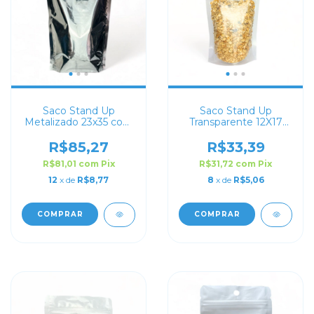
Saco Stand Up
Saco Stand Up
Metalizado 23x35 com
Transparente 12X17
Zip Lock
com Zip Lock
R$85,27
R$33,39
R$81,01
com
Pix
R$31,72
com
Pix
12
x de
R$8,77
8
x de
R$5,06
COMPRAR
COMPRAR