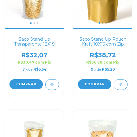
Saco Stand Up
Saco Stand Up Pouch
Transparente 12X19
Kraft 10X15 com Zip
com Zip Lock
Lock
R$32,07
R$38,72
R$30,47
com
Pix
R$36,78
com
Pix
7
x de
R$5,54
9
x de
R$5,23
COMPRAR
COMPRAR