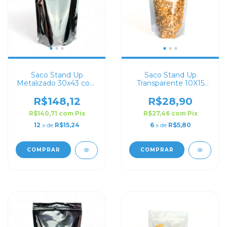
Saco Stand Up
Saco Stand Up
Metalizado 30x43 com
Transparente 10X15
Zip Lock
com Zip Lock
R$148,12
R$28,90
R$140,71
com
Pix
R$27,46
com
Pix
12
x de
R$15,24
6
x de
R$5,80
COMPRAR
COMPRAR