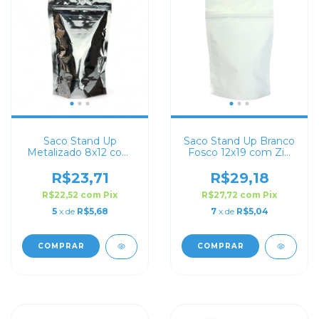
Saco Stand Up
Saco Stand Up Branco
Metalizado 8x12 com
Fosco 12x19 com Zip
Zip Lock
Lock
R$23,71
R$29,18
R$22,52
com
Pix
R$27,72
com
Pix
5
x de
R$5,68
7
x de
R$5,04
COMPRAR
COMPRAR