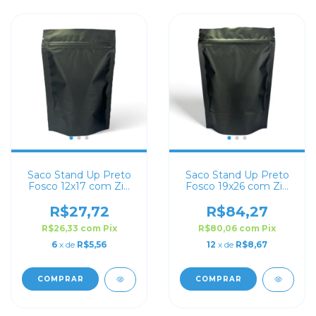
Saco Stand Up Preto
Saco Stand Up Preto
Fosco 12x17 com Zip
Fosco 19x26 com Zip
Lock
Lock
R$27,72
R$84,27
R$26,33
com
Pix
R$80,06
com
Pix
6
x de
R$5,56
12
x de
R$8,67
COMPRAR
COMPRAR