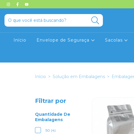
Início
Envelope de Seguraça
Sacolas
Início
>
Solução em Embalagens
>
Embalage
Filtrar por
Quantidade De
Embalagens
50 (4)