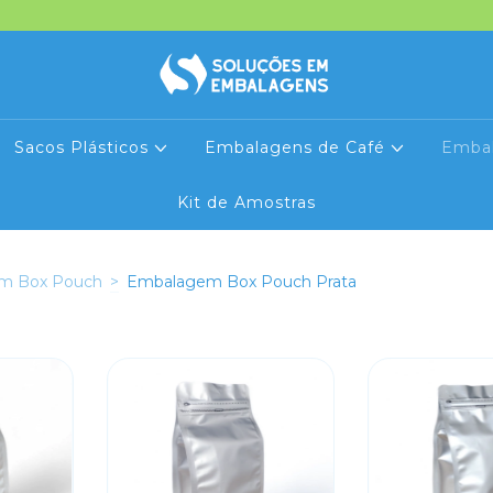
Sacos Plásticos
Embalagens de Café
Emba
Kit de Amostras
m Box Pouch
>
Embalagem Box Pouch Prata