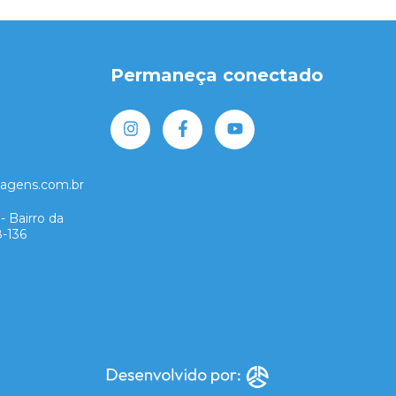
Permaneça conectado
lagens.com.br
- Bairro da
8-136