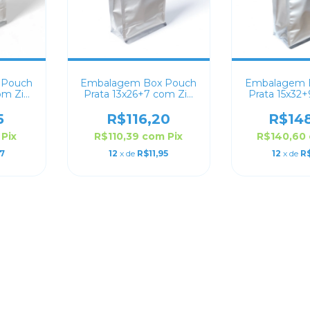
 Pouch
Embalagem Box Pouch
Embalagem 
om Zip
Prata 13x26+7 com Zip
Prata 15x32
Lock
Loc
5
R$116,20
R$14
Pix
R$110,39
com
Pix
R$140,60
17
12
x de
R$11,95
12
x de
R$