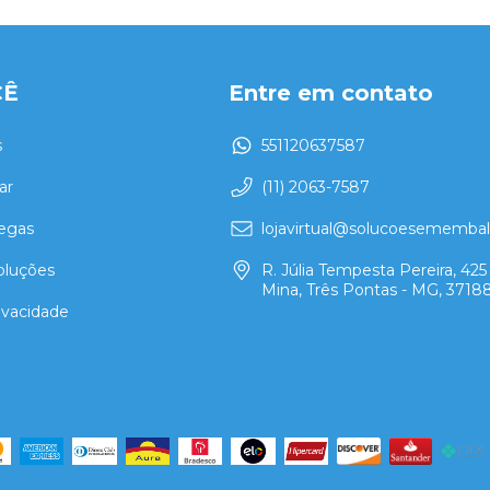
CÊ
Entre em contato
s
551120637587
ar
(11) 2063-7587
regas
lojavirtual@solucoesememba
oluções
R. Júlia Tempesta Pereira, 425 
Mina, Três Pontas - MG, 3718
rivacidade