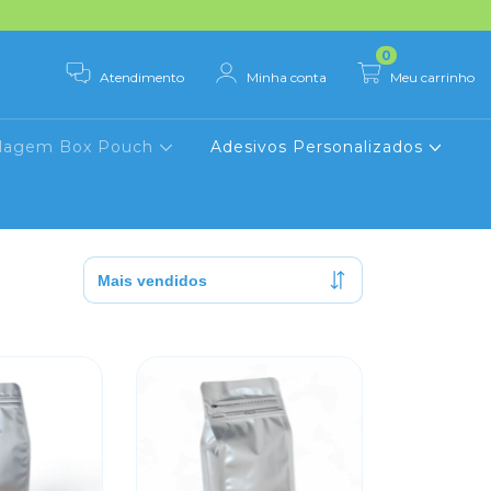
0
Atendimento
Minha conta
Meu carrinho
lagem Box Pouch
Adesivos Personalizados