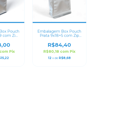
Box Pouch
Embalagem Box Pouch
+9 com Zip
Prata 9x18+5 com Zip
k
Lock
8,00
R$84,40
com
Pix
R$80,18
com
Pix
15,22
12
x de
R$8,68