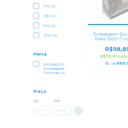
100 (4)
250 (4)
500 (4)
Embalagem Box
1000 (4)
Prata 13x20+7 c
Lock
R$98,8
Marca
R$93,91
com
12
x de
R$10,
Soluções Em
Embalagens
Transmet (4)
Preço
De
Até