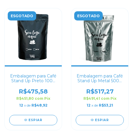
ESGOTADO
ESGOTADO
Embalagem para Café
Embalagem para Café
Stand Up Preto 100g
Stand Up Metal 500g
Personalizado
Personalizado
R$475,58
R$517,27
R$451,80
com
Pix
R$491,41
com
Pix
12
x de
R$48,92
12
x de
R$53,21
ESPIAR
ESPIAR