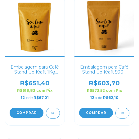
Embalagem para Café
Embalagem para Café
Stand Up Kraft 1Kg
Stand Up Kraft 500g
Personalizado
Personalizado
R$651,40
R$603,70
R$618,83
com
Pix
R$573,52
com
Pix
12
x de
R$67,01
12
x de
R$62,10
COMPRAR
COMPRAR