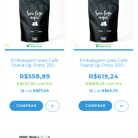
Embalagem para Café
Embalagem para Café
Stand Up Preto 250g
Stand Up Preto 500g
Personalizado
Personalizado
R$558,89
R$619,24
R$530,95
com
Pix
R$588,28
com
Pix
12
x de
R$57,49
12
x de
R$63,70
COMPRAR
COMPRAR