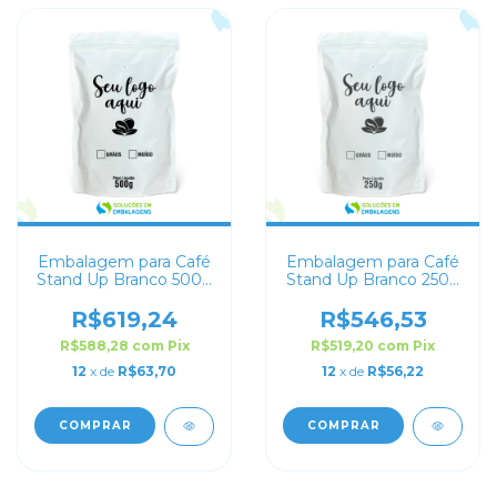
Embalagem para Café
Embalagem para Café
Stand Up Branco 500g
Stand Up Branco 250g
Personalizado
Personalizado
R$619,24
R$546,53
R$588,28
com
Pix
R$519,20
com
Pix
12
x de
R$63,70
12
x de
R$56,22
COMPRAR
COMPRAR