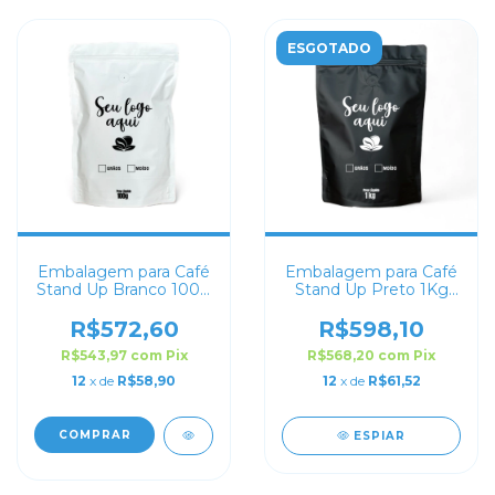
ESGOTADO
Embalagem para Café
Embalagem para Café
Stand Up Branco 100g
Stand Up Preto 1Kg
Personalizado
Personalizado
R$572,60
R$598,10
R$543,97
com
Pix
R$568,20
com
Pix
12
x de
R$58,90
12
x de
R$61,52
COMPRAR
ESPIAR