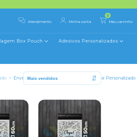
0
Atendimento
Minha conta
Meu carrinho
lagem Box Pouch
Adesivos Personalizados
ado
>
Envelope de Segurança Para E-commerce Personalizado