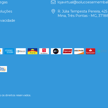
regas
lojavirtual@solucoesememba
oluções
R. Júlia Tempesta Pereira, 425 
Mina, Três Pontas - MG, 3718
rivacidade
s direitos reservados.