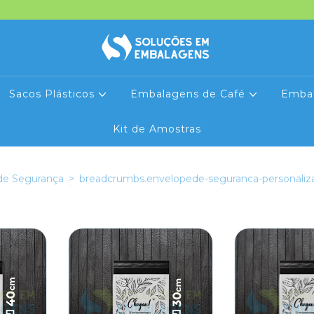
Sacos Plásticos
Embalagens de Café
Emba
Kit de Amostras
de Segurança
>
breadcrumbs.envelopede-seguranca-personaliz