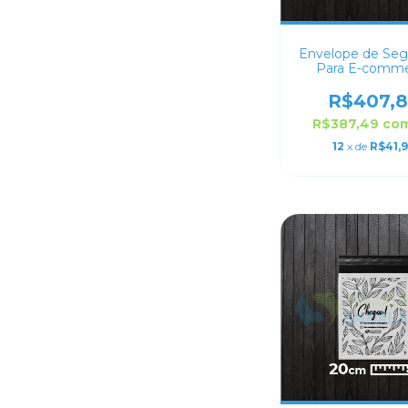
Envelope de Seg
Para E-comm
Personalizado 
R$407,
R$387,49
co
12
x de
R$41,