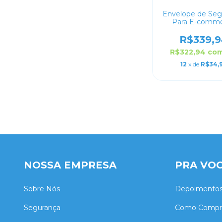
Envelope de Seg
Para E-comm
Personalizado 
R$339,9
R$322,94
co
12
x de
R$34,
NOSSA EMPRESA
PRA VO
Sobre Nós
Depoimento
Segurança
Como Compr