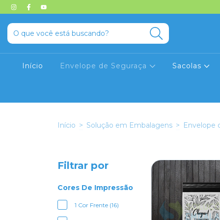
Início
Envelope de Seguraça
Sacolas
Início
>
Solução em Embalagens
>
Envelope 
Filtrar por
Cores De Impressão
1 Cor Frente (16)