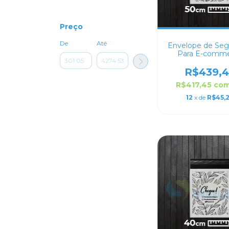
Preço
De
Até
Envelope de Seg
Para E-comm
Personalizado 
R$439,
R$417,45
co
12
x de
R$45,