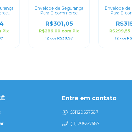
urança
Envelope de Segurança
Envelope de
erce
Para E-commerce
Para E-c
20x30
Personalizado 19x25
Personaliz
4
R$301,05
R$31
m
Pix
R$286,00
com
Pix
R$299,55
97
12
x de
R$30,97
12
x de
R$
CÊ
Entre em contato
s
551120637587
ar
(11) 2063-7587