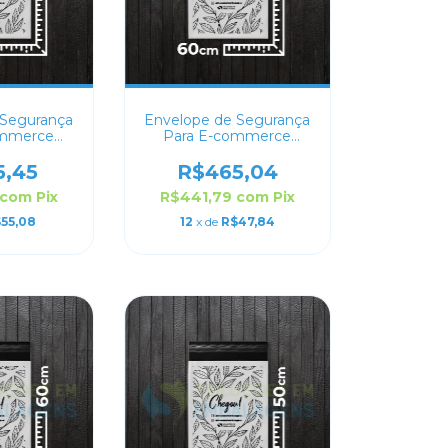
 Segurança
Envelope de Segurança
ommerce
Para E-commerce
ado 80x60
Personalizado 60x50
5,45
R$465,04
com
Pix
R$441,79
com
Pix
55,08
12
x de
R$47,84