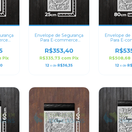
urança
Envelope de Segurança
Envelope de
erce
Para E-commerce
Para E-c
32x40
Personalizado 25x30
Personaliz
5
R$353,40
R$53
m
Pix
R$335,73
com
Pix
R$508,68
50
12
x de
R$36,35
12
x de
R$