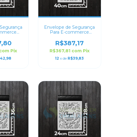
 Segurança
Envelope de Segurança
ommerce
Para E-commerce
ado 40x60
Personalizado 40x50
7,80
R$387,17
com
Pix
R$367,81
com
Pix
42,98
12
x de
R$39,83