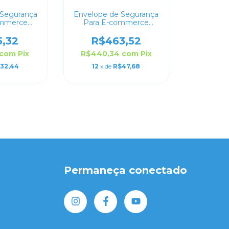
 Segurança
Envelope de Segurança
ommerce
Para E-commerce
ado 15x25
Personalizado 70x50
5,32
R$463,52
com
Pix
R$440,34
com
Pix
32,44
12
x de
R$47,68
Permaneça conectado