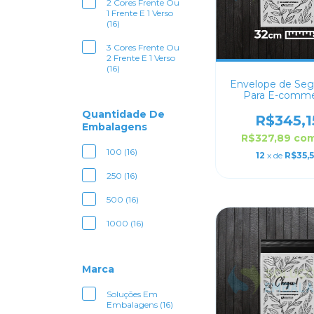
2 Cores Frente Ou
1 Frente E 1 Verso
(16)
3 Cores Frente Ou
2 Frente E 1 Verso
(16)
Envelope de Seg
Para E-comm
Personalizado 
Quantidade De
R$345,1
Embalagens
R$327,89
co
100 (16)
12
x de
R$35,
250 (16)
500 (16)
1000 (16)
Marca
Soluções Em
Embalagens (16)