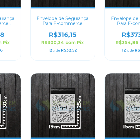
urança
Envelope de Segurança
Envelope de
erce
Para E-commerce
Para E-c
40x30
Personalizado 30x20
Personaliz
88
R$316,15
R$37
m
Pix
R$300,34
com
Pix
R$354,86
96
12
x de
R$32,52
12
x de
R$