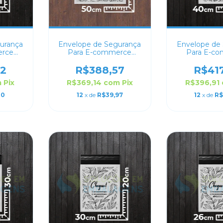
urança
Envelope de Segurança
Envelope de
erce
Para E-commerce
Para E-c
50x60
Personalizado 50x40
Personaliz
42
R$388,57
R$41
m
Pix
R$369,14
com
Pix
R$396,91
20
12
x de
R$39,97
12
x de
R$