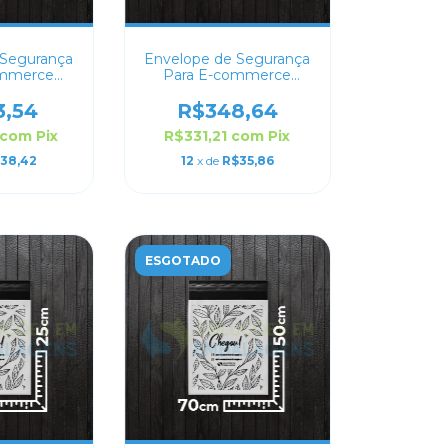
 Segurança
Envelope de Segurança
ommerce
Para E-commerce
ado 26x36
Personalizado 24x28
3,54
R$348,64
com
Pix
R$331,21
com
Pix
38,42
12
x de
R$35,86
ESGOTADO