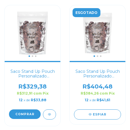
ESGOTADO
Saco Stand Up Pouch
Saco Stand Up Pouch
Personalizado
Personalizado
Transparente 8x12
Transparente 21x30
R$329,38
R$404,48
R$312,91
com
Pix
R$384,26
com
Pix
12
x de
R$33,88
12
x de
R$41,61
COMPRAR
ESPIAR