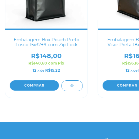
Embalagem Box Pouch Preto
Embalagem B
Fosco 15x32+9 com Zip Lock
Visor Preta 1
Lo
R$148,00
R$16
R$140,60
com
Pix
R$156,1
12
x de
R$15,22
12
x de
COMPRAR
COMPRAR