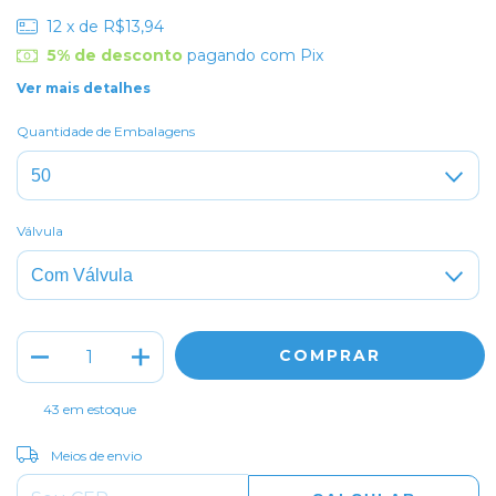
12
x de
R$13,94
5% de desconto
pagando com Pix
Ver mais detalhes
Quantidade de Embalagens
Válvula
43
em estoque
ALTERAR CEP
Entregas para o CEP:
Meios de envio