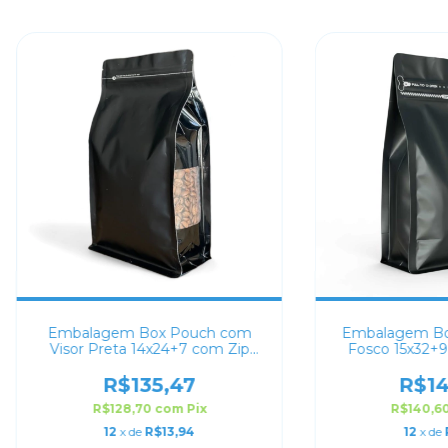
Embalagem Box Pouch com
Embalagem Bo
Visor Preta 14x24+7 com Zip
Fosco 15x32+9
Lock
R$135,47
R$14
R$128,70
com
Pix
R$140,6
12
x de
R$13,94
12
x de