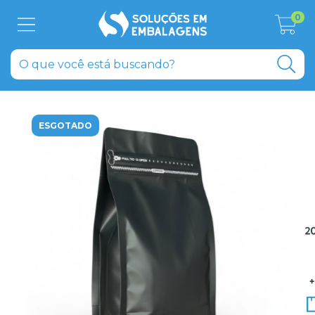
0
ESGOTADO