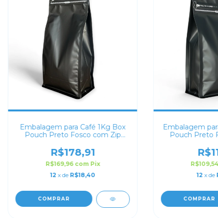
Embalagem para Café 1Kg Box
Embalagem para
Pouch Preto Fosco com Zip
Pouch Preto 
Lock
Lo
R$178,91
R$11
R$169,96
com
Pix
R$109,5
12
x de
R$18,40
12
x de
COMPRAR
COMPRAR