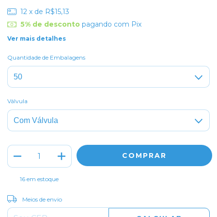
12
x de
R$15,13
5% de desconto
pagando com Pix
Ver mais detalhes
Quantidade de Embalagens
Válvula
16
em estoque
ALTERAR CEP
Entregas para o CEP:
Meios de envio