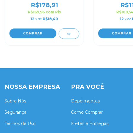
R$178,91
R$11
R$169,96
com
Pix
R$109,5
12
x de
R$18,40
12
x de
COMPRAR
COMPRAR
NOSSA EMPRESA
PRA VOCÊ
Sobre Nós
Depoimentos
Segurança
Como Comprar
Termos de Uso
Fretes e Entregas