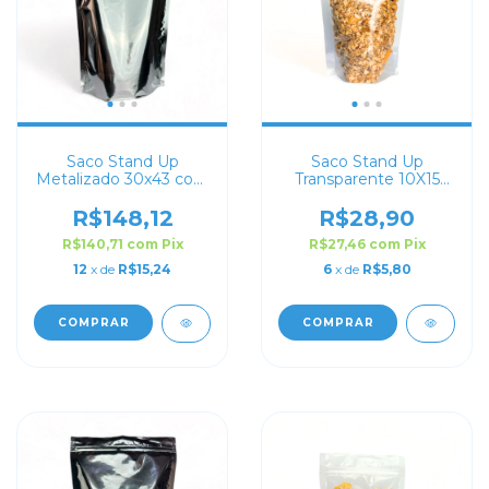
Saco Stand Up
Saco Stand Up
Metalizado 30x43 com
Transparente 10X15
Zip Lock
com Zip Lock
R$148,12
R$28,90
R$140,71
com
Pix
R$27,46
com
Pix
12
x de
R$15,24
6
x de
R$5,80
COMPRAR
COMPRAR