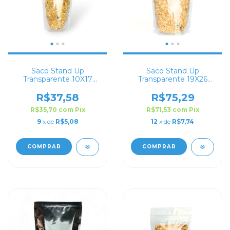
Saco Stand Up
Saco Stand Up
Transparente 10X17
Transparente 19X26
com Zip Lock
com Zip Lock
R$37,58
R$75,29
R$35,70
com
Pix
R$71,53
com
Pix
9
x de
R$5,08
12
x de
R$7,74
COMPRAR
COMPRAR