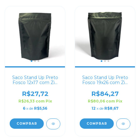
Saco Stand Up Preto
Saco Stand Up Preto
Fosco 12x17 com Zip
Fosco 19x26 com Zip
Lock
Lock
R$27,72
R$84,27
R$26,33
com
Pix
R$80,06
com
Pix
6
x de
R$5,56
12
x de
R$8,67
COMPRAR
COMPRAR