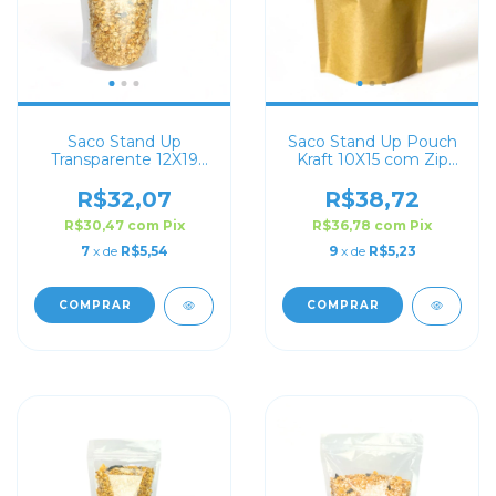
Saco Stand Up
Saco Stand Up Pouch
Transparente 12X19
Kraft 10X15 com Zip
com Zip Lock
Lock
R$32,07
R$38,72
R$30,47
com
Pix
R$36,78
com
Pix
7
x de
R$5,54
9
x de
R$5,23
COMPRAR
COMPRAR