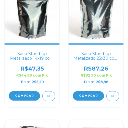
Saco Stand Up
Saco Stand Up
Metalizado 14x19 com
Metalizado 23x30 com
Zip Lock
Zip Lock
R$47,35
R$87,26
R$44,98
com
Pix
R$82,90
com
Pix
11
x de
R$5,29
12
x de
R$8,98
COMPRAR
COMPRAR