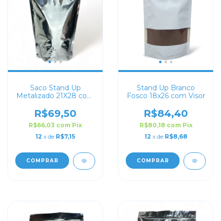
Saco Stand Up
Stand Up Branco
Metalizado 21X28 com
Fosco 18x26 com Visor
Zip Lock
R$69,50
R$84,40
R$66,03
com
Pix
R$80,18
com
Pix
12
x de
R$7,15
12
x de
R$8,68
COMPRAR
COMPRAR