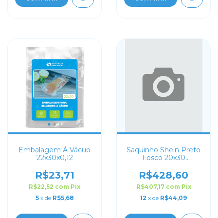
Embalagem Á Vácuo
Saquinho Shein Preto
22x30x0,12
Fosco 20x30
Personalizado
R$23,71
R$428,60
R$22,52
com
Pix
R$407,17
com
Pix
5
x de
R$5,68
12
x de
R$44,09