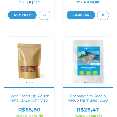
11
x de
R$5,18
12
x de
R$8,68
COMPRAR
COMPRAR
Saco Stand Up Pouch
Embalagem Saco á
Kraft 18X26 com Visor
Vácuo Ranhuras 15x20
R$65,90
R$29,47
R$62,61
com
Pix
R$28,00
com
Pix