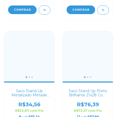
COMPRAR
COMPRAR
Saco Stand Up
Saco Stand Up Preto
Metalizado Metade
Brilhante 21x28 Com
Transparente 14x22
Zip Lock
com Zip Lock
R$34,56
R$76,39
R$32,83
com
Pix
R$72,57
com
Pix
8
x de
R$5,24
12
x de
R$7,86