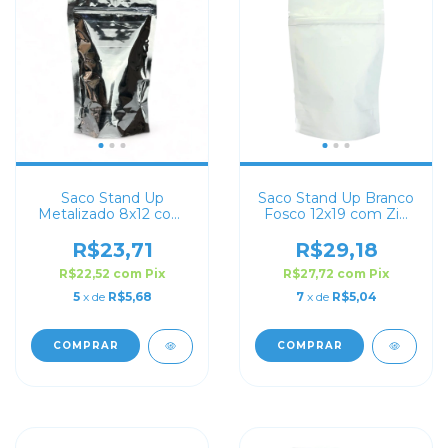
Saco Stand Up
Saco Stand Up Branco
Metalizado 8x12 com
Fosco 12x19 com Zip
Zip Lock
Lock
R$23,71
R$29,18
R$22,52
com
Pix
R$27,72
com
Pix
5
x de
R$5,68
7
x de
R$5,04
COMPRAR
COMPRAR