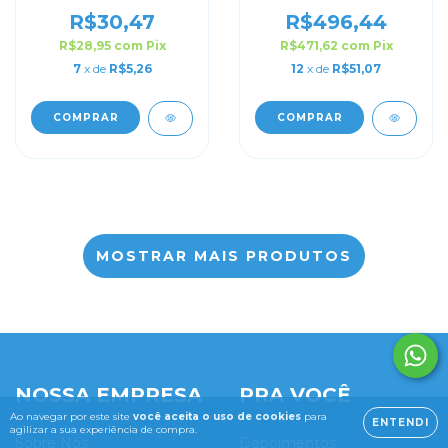
30x40 Personalizado
R$30,47
R$496,44
R$28,95
com
Pix
R$471,62
com
Pix
7
x de
R$5,26
12
x de
R$51,07
COMPRAR
COMPRAR
MOSTRAR MAIS PRODUTOS
NOSSA EMPRESA
PRA VOCÊ
Ao navegar por este site
você aceita o uso de cookies
para
ENTENDI
agilizar a sua experiência de compra.
Sobre Nós
Depoimentos