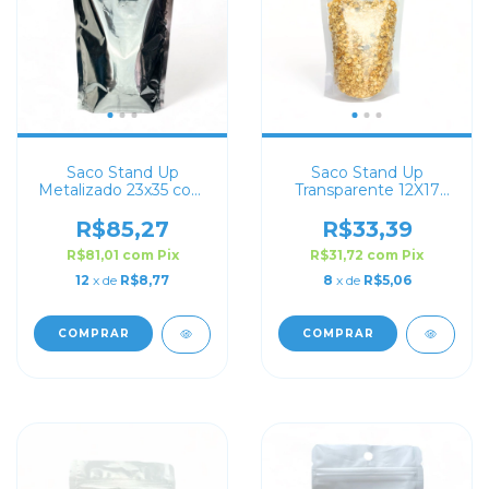
Saco Stand Up
Saco Stand Up
Metalizado 23x35 com
Transparente 12X17
Zip Lock
com Zip Lock
R$85,27
R$33,39
R$81,01
com
Pix
R$31,72
com
Pix
12
x de
R$8,77
8
x de
R$5,06
COMPRAR
COMPRAR