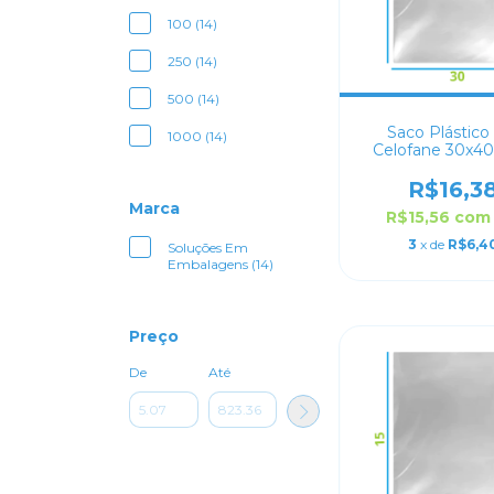
100 (14)
250 (14)
500 (14)
Saco Plástico
1000 (14)
Celofane 30x40
R$16,3
Marca
R$15,56
com
3
x de
R$6,4
Soluções Em
Embalagens (14)
Preço
De
Até