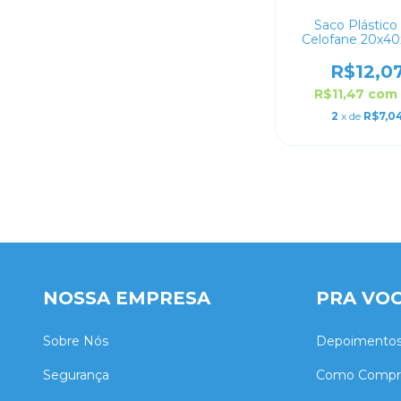
Saco Plástico
Celofane 20x40
R$12,0
R$11,47
com
2
x de
R$7,0
NOSSA EMPRESA
PRA VO
Sobre Nós
Depoimento
Segurança
Como Compr