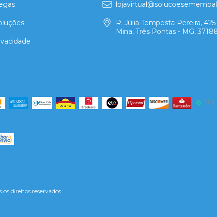
regas
lojavirtual@solucoesememba
oluções
R. Júlia Tempesta Pereira, 425 
Mina, Três Pontas - MG, 3718
rivacidade
s direitos reservados.