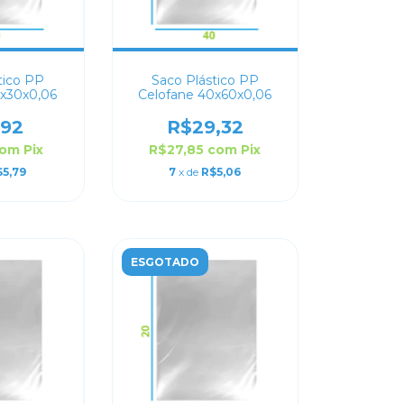
tico PP
Saco Plástico PP
0x30x0,06
Celofane 40x60x0,06
,92
R$29,32
com
Pix
R$27,85
com
Pix
$5,79
7
x de
R$5,06
ESGOTADO