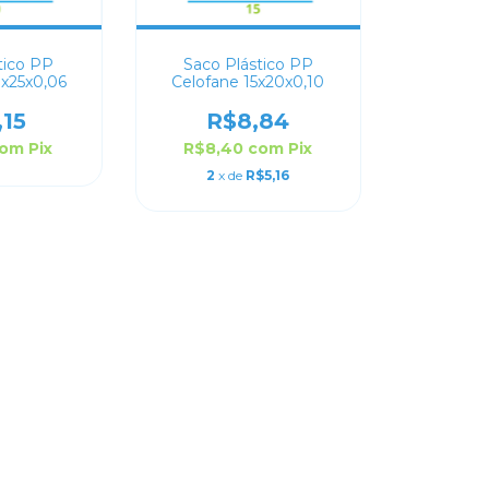
tico PP
Saco Plástico PP
0x25x0,06
Celofane 15x20x0,10
,15
R$8,84
com
Pix
R$8,40
com
Pix
2
x de
R$5,16