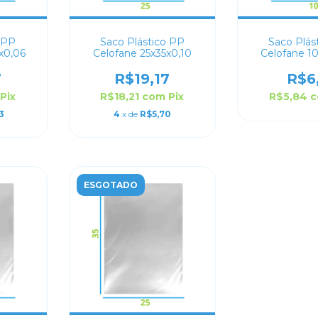
 PP
Saco Plástico PP
Saco Plás
x0,06
Celofane 25x35x0,10
Celofane 1
7
R$19,17
R$6
Pix
R$18,21
com
Pix
R$5,84
3
4
x de
R$5,70
ESGOTADO