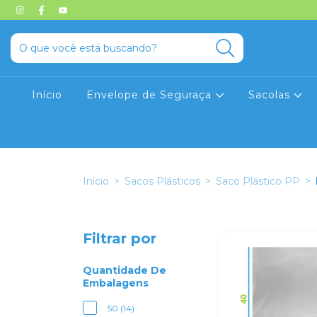
Início
Envelope de Seguraça
Sacolas
Início
>
Sacos Plásticos
>
Saco Plástico PP
>
Filtrar por
Quantidade De
Embalagens
50 (14)