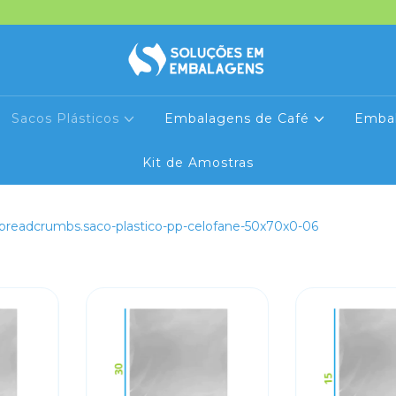
Sacos Plásticos
Embalagens de Café
Emba
Kit de Amostras
breadcrumbs.saco-plastico-pp-celofane-50x70x0-06