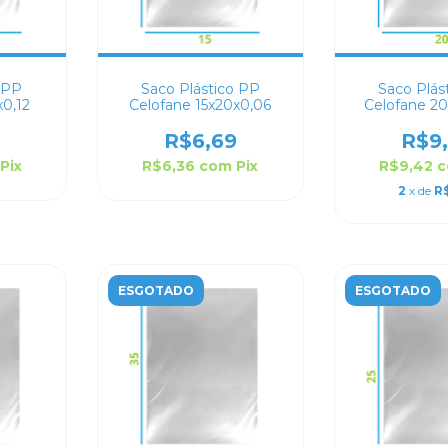
 PP
Saco Plástico PP
Saco Plás
x0,12
Celofane 15x20x0,06
Celofane 2
R$6,69
R$9
Pix
R$6,36
com
Pix
R$9,42
2
x de
R
ESGOTADO
ESGOTADO