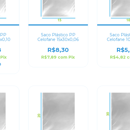
 PP
Saco Plástico PP
Saco Plás
x0,10
Celofane 15x30x0,06
Celofane 1
8
R$8,30
R$5
Pix
R$7,89
com
Pix
R$4,82
0