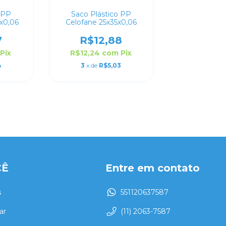
 PP
Saco Plástico PP
x0,06
Celofane 25x35x0,06
7
R$12,88
Pix
R$12,24
com
Pix
4
3
x de
R$5,03
CÊ
Entre em contato
s
551120637587
ar
(11) 2063-7587