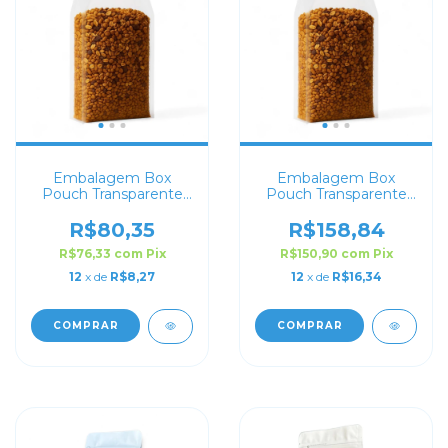
Embalagem Box
Embalagem Box
Pouch Transparente
Pouch Transparente
14x24+6 com Zip Lock
20x30+8 com Zip
Lock
R$80,35
R$158,84
R$76,33
com
Pix
R$150,90
com
Pix
12
x de
R$8,27
12
x de
R$16,34
COMPRAR
COMPRAR