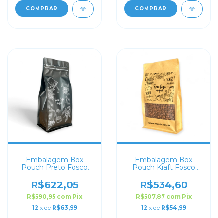
COMPRAR
COMPRAR
Embalagem Box
Embalagem Box
Pouch Preto Fosco
Pouch Kraft Fosco
13x26+7 Personalizado
com Visor 14X24+6
Personalizado
R$622,05
R$534,60
R$590,95
com
Pix
R$507,87
com
Pix
12
x de
R$63,99
12
x de
R$54,99