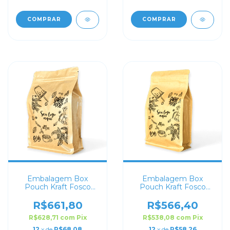
COMPRAR
COMPRAR
Embalagem Box
Embalagem Box
Pouch Kraft Fosco
Pouch Kraft Fosco
16x26+8 Personalizado
14x24+6 Personalizado
R$661,80
R$566,40
R$628,71
com
Pix
R$538,08
com
Pix
12
x de
R$68,08
12
x de
R$58,26