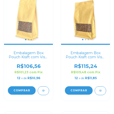
Embalagem Box
Embalagem Box
Pouch Kraft com Visor
Pouch Kraft com Visor
12x22+6 com Zip Lock
14x24+6 com Zip Lock
R$106,56
R$115,24
R$101,23
com
Pix
R$109,48
com
Pix
12
x de
R$10,96
12
x de
R$11,85
COMPRAR
COMPRAR