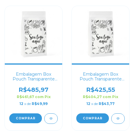
Embalagem Box
Embalagem Box
Pouch Transparente
Pouch Transparente
14x24+6 Personalizado
10x20+8
Personalizado
R$485,97
R$425,55
R$461,67
com
Pix
R$404,27
com
Pix
12
x de
R$49,99
12
x de
R$43,77
COMPRAR
COMPRAR