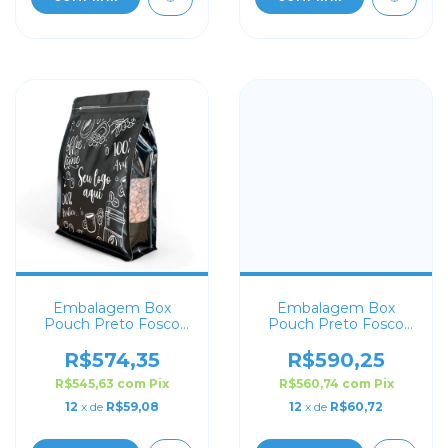
Embalagem Box
Embalagem Box
Pouch Preto Fosco
Pouch Preto Fosco
com Visor 16x24+7
com Visor 14x24+7
Personalizado
Personalizado
R$574,35
R$590,25
R$545,63
com
Pix
R$560,74
com
Pix
12
x de
R$59,08
12
x de
R$60,72