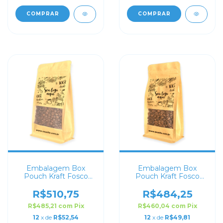
COMPRAR
COMPRAR
Embalagem Box
Embalagem Box
Pouch Kraft Fosco
Pouch Kraft Fosco
com Visor 12X22+6
com Visor 10x20+6
Personalizado
Personalizado
R$510,75
R$484,25
R$485,21
com
Pix
R$460,04
com
Pix
12
x de
R$52,54
12
x de
R$49,81