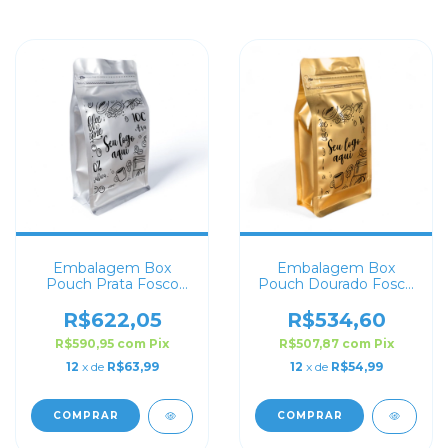
Embalagem Box
Embalagem Box
Pouch Prata Fosco
Pouch Dourado Fosco
13x26 Personalizado
9x18 Personalizado
R$622,05
R$534,60
R$590,95
com
Pix
R$507,87
com
Pix
12
x de
R$63,99
12
x de
R$54,99
COMPRAR
COMPRAR