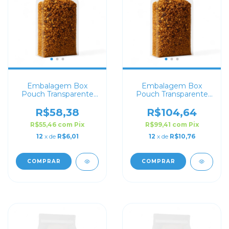
Embalagem Box
Embalagem Box
Pouch Transparente
Pouch Transparente
10x20+8 com Zip Lock
18x28+8 com Zip Lock
R$58,38
R$104,64
R$55,46
com
Pix
R$99,41
com
Pix
12
x de
R$6,01
12
x de
R$10,76
COMPRAR
COMPRAR