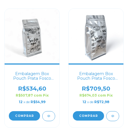
Embalagem Box
Embalagem Box
Pouch Prata Fosco
Pouch Prata Fosco
9x18 Personalizado
15x32 Personalizado
R$534,60
R$709,50
R$507,87
com
Pix
R$674,03
com
Pix
12
x de
R$54,99
12
x de
R$72,98
COMPRAR
COMPRAR