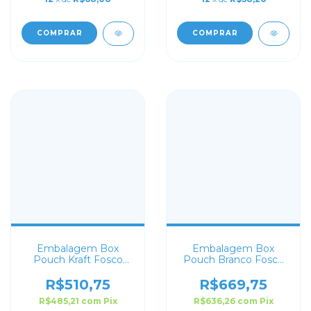
COMPRAR
COMPRAR
Embalagem Box
Embalagem Box
Pouch Kraft Fosco
Pouch Branco Fosco
10x20+6 Personalizado
com Visor 18x28+8
Personalizado
R$510,75
R$669,75
R$485,21
com
Pix
R$636,26
com
Pix