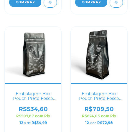
COMPRAR
COMPRAR
Embalagem Box
Embalagem Box
Pouch Preto Fosco
Pouch Preto Fosco
9x18+5 Personalizado
15x32+9 Personalizado
R$534,60
R$709,50
R$507,87
com
Pix
R$674,03
com
Pix
12
x de
R$54,99
12
x de
R$72,98