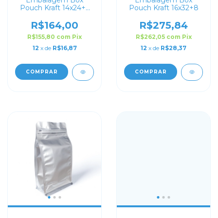
Embalagem Box
Embalagem Box
Pouch Kraft 14x24+6
Pouch Kraft 16x32+8
com Zip Lock
R$164,00
R$275,84
R$155,80
com
Pix
R$262,05
com
Pix
12
x de
R$16,87
12
x de
R$28,37
COMPRAR
COMPRAR