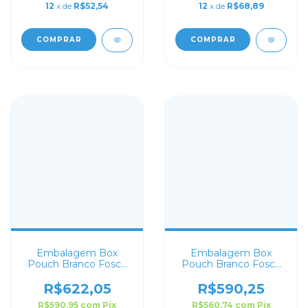
12
x de
R$52,54
12
x de
R$68,89
COMPRAR
COMPRAR
Embalagem Box
Embalagem Box
Pouch Branco Fosco
Pouch Branco Fosco
com Visor 16x24+7
com Visor 14x24+7
Personalizado
Personalizado
R$622,05
R$590,25
R$590,95
com
Pix
R$560,74
com
Pix