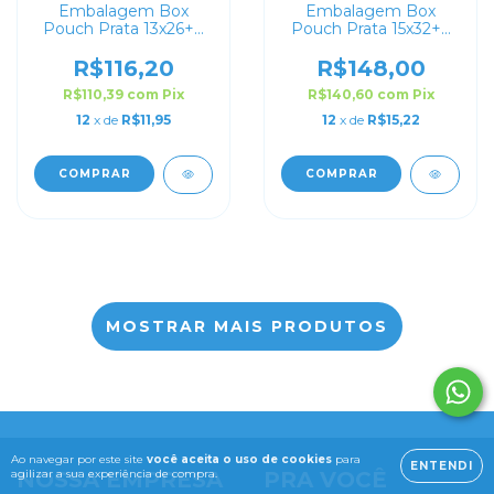
Embalagem Box
Embalagem Box
Pouch Prata 13x26+7
Pouch Prata 15x32+9
com Zip Lock
com Zip Lock
R$116,20
R$148,00
R$110,39
com
Pix
R$140,60
com
Pix
12
x de
R$11,95
12
x de
R$15,22
COMPRAR
COMPRAR
MOSTRAR MAIS PRODUTOS
Ao navegar por este site
você aceita o uso de cookies
para
ENTENDI
agilizar a sua experiência de compra.
NOSSA EMPRESA
PRA VOCÊ