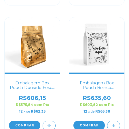
Embalagem Box
Embalagem Box
Pouch Dourado Fosco
Pouch Branco
13x20 Personalizado
13,5x26+7
Personalizado
R$606,15
R$635,60
R$575,84
com
Pix
R$603,82
com
Pix
12
x de
R$62,35
12
x de
R$65,38
COMPRAR
COMPRAR