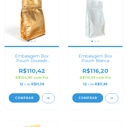
Embalagem Box
Embalagem Box
Pouch Dourado
Pouch Branca
13x20+7 com Zip Lock
13x26,5+7,5 com Zip
Lock
R$110,42
R$116,20
R$104,90
com
Pix
R$110,39
com
Pix
12
x de
R$11,36
12
x de
R$11,95
COMPRAR
COMPRAR