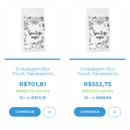
Embalagem Box
Embalagem Box
Pouch Transparente
Pouch Transparente
20x30+8
18x28+8
Personalizado
Personalizado
R$701,81
R$552,75
R$666,72
com
Pix
R$525,11
com
Pix
12
x de
R$72,19
12
x de
R$56,86
COMPRAR
COMPRAR