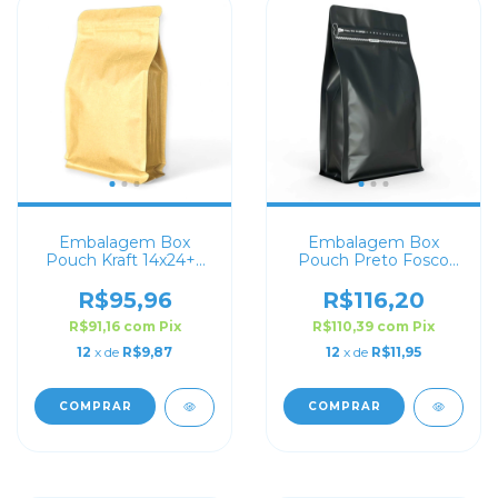
Embalagem Box
Embalagem Box
Pouch Kraft 14x24+6
Pouch Preto Fosco
com Zip Lock
13x26+7 com Zip Lock
R$95,96
R$116,20
R$91,16
com
Pix
R$110,39
com
Pix
12
x de
R$9,87
12
x de
R$11,95
COMPRAR
COMPRAR