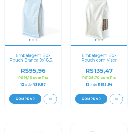
Embalagem Box
Embalagem Box
Pouch Branca 9x18,5+5
Pouch com Visor
com Zip Lock
Branca 14x24+7 com
Zip Lock
R$95,96
R$135,47
R$91,16
com
Pix
R$128,70
com
Pix
12
x de
R$9,87
12
x de
R$13,94
COMPRAR
COMPRAR