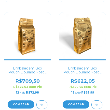
Embalagem Box
Embalagem Box
Pouch Dourado Fosco
Pouch Dourado Fosco
15x32 Personalizado
13x26 Personalizado
R$709,50
R$622,05
R$674,03
com
Pix
R$590,95
com
Pix
12
x de
R$72,98
12
x de
R$63,99
COMPRAR
COMPRAR