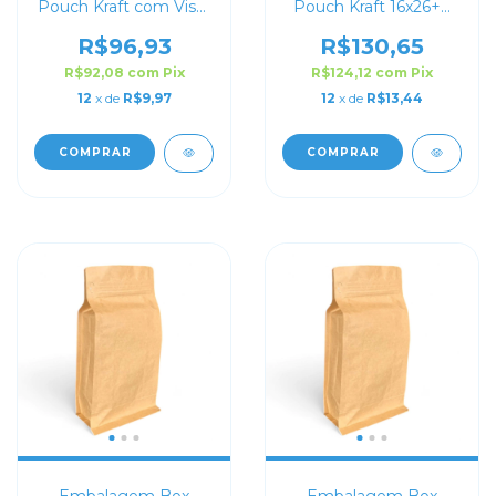
Pouch Kraft com Visor
Pouch Kraft 16x26+8
10x20+6 com Zip Lock
com Zip Lock
R$96,93
R$130,65
R$92,08
com
Pix
R$124,12
com
Pix
12
x de
R$9,97
12
x de
R$13,44
COMPRAR
COMPRAR