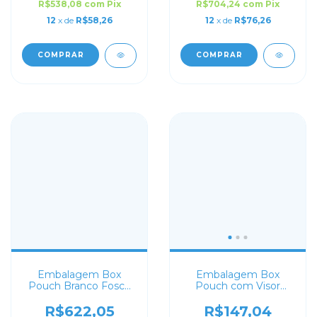
R$538,08
com
Pix
R$704,24
com
Pix
12
x de
R$58,26
12
x de
R$76,26
COMPRAR
COMPRAR
Embalagem Box
Embalagem Box
Pouch Branco Fosco
Pouch com Visor
13x26+7 Personalizado
Branca 16x24+7 com
Zip Lock
R$622,05
R$147,04