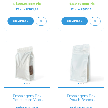
R$590,95
com
Pix
R$139,69
com
Pix
12
x de
R$63,99
12
x de
R$15,13
COMPRAR
COMPRAR
Embalagem Box
Embalagem Box
Pouch com Visor
Pouch Branca
Branca 18x28+8 com
15x32,5+9,5 com Zip
Zip Lock
Lock