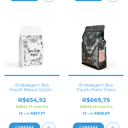
Embalagem Box
Embalagem Box
Pouch Branco 12x24+7
Pouch Preto Fosco
Personalizado
com Visor 18x28+8
Personalizado
R$654,92
R$669,75
R$622,17
com
Pix
R$636,26
com
Pix
12
x de
R$67,37
12
x de
R$68,89
COMPRAR
COMPRAR