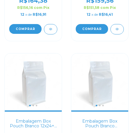
R$164,38
R$159,56
R$156,16
com
Pix
R$151,58
com
Pix
12
x de
R$16,91
12
x de
R$16,41
COMPRAR
COMPRAR
Embalagem Box
Embalagem Box
Pouch Branco 12x24+7
Pouch Branco
com Zip Lock
13,5x26+7 com Zip