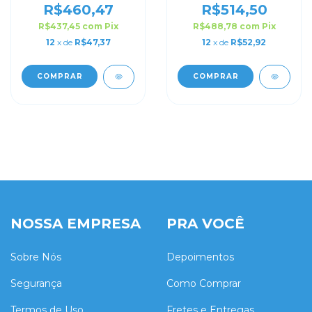
Personalizada
Personalizada
R$460,47
R$514,50
R$437,45
com
Pix
R$488,78
com
Pix
12
x de
R$47,37
12
x de
R$52,92
COMPRAR
COMPRAR
NOSSA EMPRESA
PRA VOCÊ
Sobre Nós
Depoimentos
Segurança
Como Comprar
Termos de Uso
Fretes e Entregas