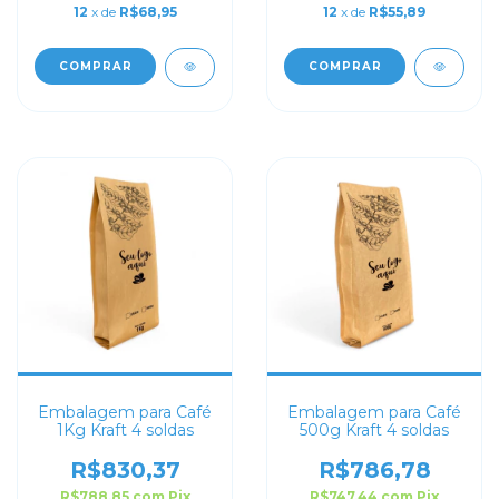
12
x de
R$68,95
12
x de
R$55,89
COMPRAR
COMPRAR
Embalagem para Café
Embalagem para Café
1Kg Kraft 4 soldas
500g Kraft 4 soldas
R$830,37
R$786,78
R$788,85
com
Pix
R$747,44
com
Pix