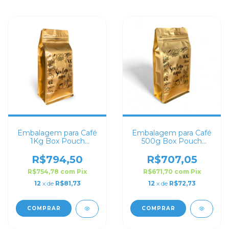
Embalagem para Café
Embalagem para Café
1Kg Box Pouch
500g Box Pouch
Dourado Fosco
Dourado Fosco
Personalizada
Personalizada
R$794,50
R$707,05
R$754,78
com
Pix
R$671,70
com
Pix
12
x de
R$81,73
12
x de
R$72,73
COMPRAR
COMPRAR