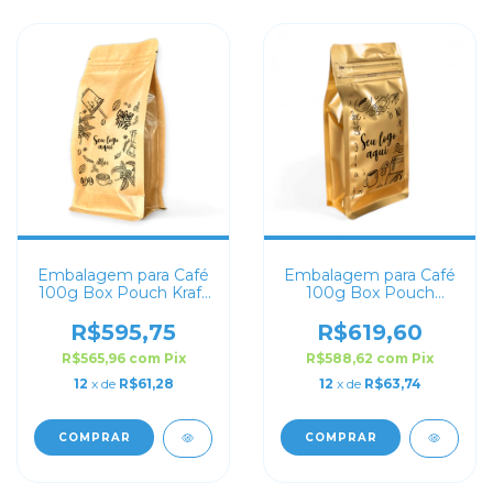
Embalagem para Café
Embalagem para Café
100g Box Pouch Kraft
100g Box Pouch
Personalizada
Dourado Fosco
Personalizada
R$595,75
R$619,60
R$565,96
com
Pix
R$588,62
com
Pix
12
x de
R$61,28
12
x de
R$63,74
COMPRAR
COMPRAR