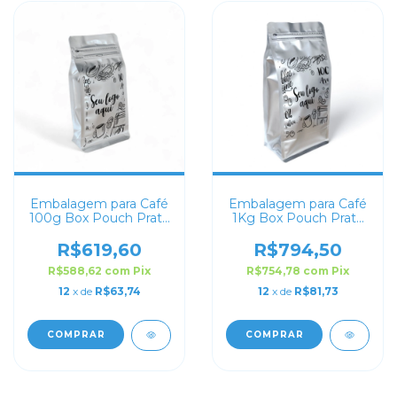
Embalagem para Café
Embalagem para Café
100g Box Pouch Prata
1Kg Box Pouch Prata
Fosco Personalizada
Fosco Personalizada
R$619,60
R$794,50
R$588,62
com
Pix
R$754,78
com
Pix
12
x de
R$63,74
12
x de
R$81,73
COMPRAR
COMPRAR