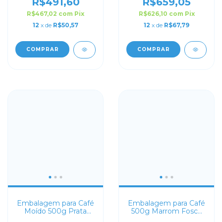
Personalizada
Personalizada
R$491,60
R$659,05
R$467,02
com
Pix
R$626,10
com
Pix
12
x de
R$50,57
12
x de
R$67,79
COMPRAR
COMPRAR
Embalagem para Café
Embalagem para Café
Moído 500g Prata
500g Marrom Fosco
Sanfonada
Sanfonada