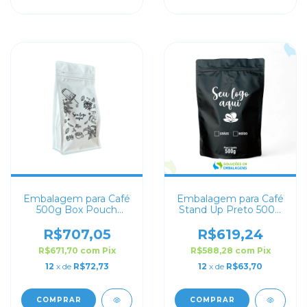
Embalagem para Café
Embalagem para Café
500g Box Pouch
Stand Up Preto 500g
Branco Fosco
Personalizado
Personalizada
R$707,05
R$619,24
R$671,70
com
Pix
R$588,28
com
Pix
12
x de
R$72,73
12
x de
R$63,70
COMPRAR
COMPRAR