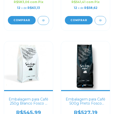
R$583,06
com
Pix
R$541,41
com
Pix
12
x de
R$63,13
12
x de
R$58,62
COMPRAR
COMPRAR
Embalagem para Café
Embalagem para Café
250g Branco Fosco 4
500g Preto Fosco
soldas
Sanfonada
Personalizada
R$545,99
R$527,19