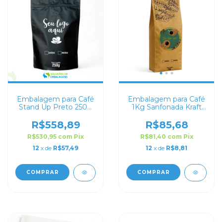
Embalagem para Café
Embalagem para Café
Stand Up Preto 250g
1Kg Sanfonada Kraft
Personalizado
com Impressão Digital
R$558,89
R$85,68
R$530,95
com
Pix
R$81,40
com
Pix
12
x de
R$57,49
12
x de
R$8,81
COMPRAR
COMPRAR