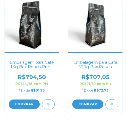
Embalagem para Café
Embalagem para Café
1Kg Box Pouch Preto
500g Box Pouch
Fosco Personalizada
Preto Fosco
Personalizada
R$794,50
R$707,05
R$754,78
com
Pix
R$671,70
com
Pix
12
x de
R$81,73
12
x de
R$72,73
COMPRAR
COMPRAR