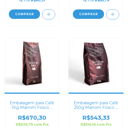
12
x de
R$60,31
12
x de
R$55,79
COMPRAR
COMPRAR
Embalagem para Café
Embalagem para Café
1Kg Marrom Fosco 4
250g Marrom Fosco 4
soldas
soldas
R$670,30
R$543,33
R$636,79
com
Pix
R$516,16
com
Pix