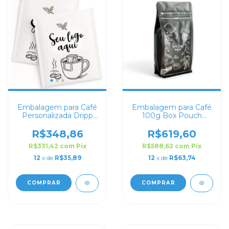
Embalagem para Café
Embalagem para Café
Personalizada Dripp
100g Box Pouch
Coffe Branco 12x10
Preto Fosco
Personalizada
R$348,86
R$619,60
R$331,42
com
Pix
R$588,62
com
Pix
12
x de
R$35,89
12
x de
R$63,74
COMPRAR
COMPRAR