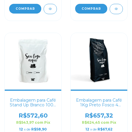
COMPRAR
COMPRAR
Embalagem para Café
Embalagem para Café
Stand Up Branco 100g
1Kg Preto Fosco 4
Personalizado
soldas
R$572,60
R$657,32
R$543,97
com
Pix
R$624,45
com
Pix
12
x de
R$58,90
12
x de
R$67,62