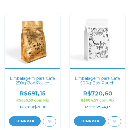
Embalagem para Café
Embalagem para Café
250g Box Pouch
500g Box Pouch
Dourado Fosco
Branco Personalizada
Personalizada
R$691,15
R$720,60
R$656,59
com
Pix
R$684,57
com
Pix
12
x de
R$71,10
12
x de
R$74,13
COMPRAR
COMPRAR