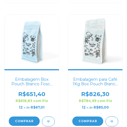
Embalagem Box
Embalagem para Café
Pouch Branco Fosco
1Kg Box Pouch Branco
para Café 100g
Fosco Personalizada
Personalizado
R$651,40
R$826,30
R$618,83
com
Pix
R$784,99
com
Pix
12
x de
R$67,01
12
x de
R$85,00
COMPRAR
COMPRAR