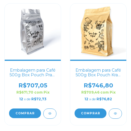
Embalagem para Café
Embalagem para Café
500g Box Pouch Prata
500g Box Pouch Kraft
Fosco Personalizada
Personalizada
R$707,05
R$746,80
R$671,70
com
Pix
R$709,46
com
Pix
12
x de
R$72,73
12
x de
R$76,82
COMPRAR
COMPRAR