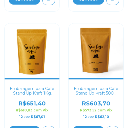
Embalagem para Café
Embalagem para Café
Stand Up Kraft 1Kg
Stand Up Kraft 500g
Personalizado
Personalizado
R$651,40
R$603,70
R$618,83
com
Pix
R$573,52
com
Pix
12
x de
R$67,01
12
x de
R$62,10