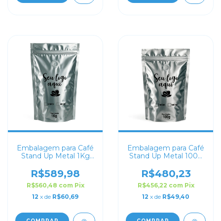
Embalagem para Café
Embalagem para Café
Stand Up Metal 1Kg
Stand Up Metal 100g
Personalizado
Personalizado
R$589,98
R$480,23
R$560,48
com
Pix
R$456,22
com
Pix
12
x de
R$60,69
12
x de
R$49,40
COMPRAR
COMPRAR