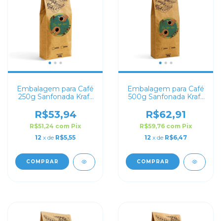
Embalagem para Café
Embalagem para Café
250g Sanfonada Kraft
500g Sanfonada Kraft
com Impressão Digital
com Impressão Digital
R$53,94
R$62,91
R$51,24
com
Pix
R$59,76
com
Pix
12
x de
R$5,55
12
x de
R$6,47
COMPRAR
COMPRAR