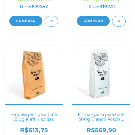
12
x de
R$85,42
12
x de
R$80,93
COMPRAR
COMPRAR
Embalagem para Café
Embalagem para Café
250g Kraft 4 soldas
500g Branco Fosco 4
soldas
R$613,75
R$569,90