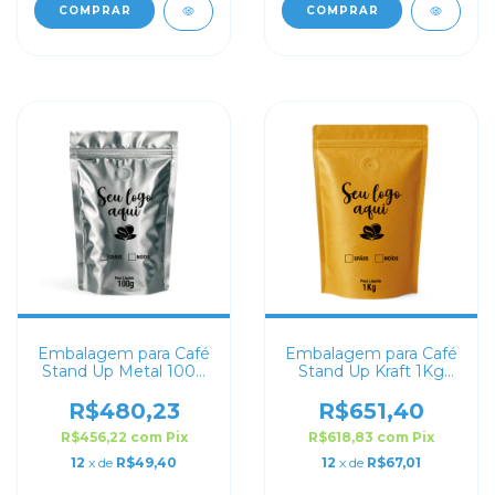
COMPRAR
COMPRAR
Embalagem para Café
Embalagem para Café
Stand Up Metal 100g
Stand Up Kraft 1Kg
Personalizado
Personalizado
R$480,23
R$651,40
R$456,22
com
Pix
R$618,83
com
Pix
12
x de
R$49,40
12
x de
R$67,01