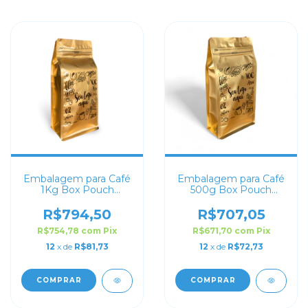
Embalagem para Café
Embalagem para Café
1Kg Box Pouch
500g Box Pouch
Dourado Fosco
Dourado Fosco
Personalizada
Personalizada
R$794,50
R$707,05
R$754,78
com
Pix
R$671,70
com
Pix
12
x de
R$81,73
12
x de
R$72,73
COMPRAR
COMPRAR