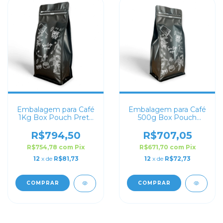
Embalagem para Café
Embalagem para Café
1Kg Box Pouch Preto
500g Box Pouch
Fosco Personalizada
Preto Fosco
Personalizada
R$794,50
R$707,05
R$754,78
com
Pix
R$671,70
com
Pix
12
x de
R$81,73
12
x de
R$72,73
COMPRAR
COMPRAR