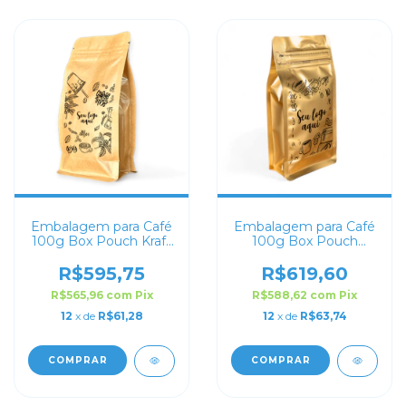
Embalagem para Café
Embalagem para Café
100g Box Pouch Kraft
100g Box Pouch
Personalizada
Dourado Fosco
Personalizada
R$595,75
R$619,60
R$565,96
com
Pix
R$588,62
com
Pix
12
x de
R$61,28
12
x de
R$63,74
COMPRAR
COMPRAR