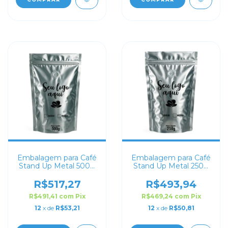
Embalagem para Café
Embalagem para Café
Stand Up Metal 500g
Stand Up Metal 250g
Personalizado
Personalizado
R$517,27
R$493,94
R$491,41
com
Pix
R$469,24
com
Pix
12
x de
R$53,21
12
x de
R$50,81