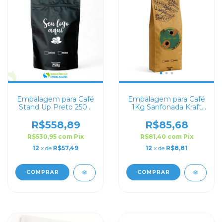
Embalagem para Café
Embalagem para Café
Stand Up Preto 250g
1Kg Sanfonada Kraft
Personalizado
com Impressão Digital
R$558,89
R$85,68
R$530,95
com
Pix
R$81,40
com
Pix
12
x de
R$57,49
12
x de
R$8,81
COMPRAR
COMPRAR