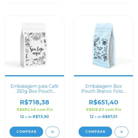
Embalagem para Café
Embalagem Box
250g Box Pouch
Pouch Branco Fosco
Branco Personalizada
para Café 100g
Personalizado
R$718,38
R$651,40
R$682,46
com
Pix
R$618,83
com
Pix
12
x de
R$73,90
12
x de
R$67,01
COMPRAR
COMPRAR