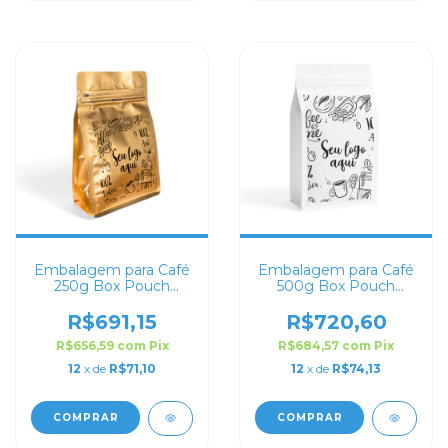
Embalagem para Café
Embalagem para Café
250g Box Pouch
500g Box Pouch
Dourado Fosco
Branco Personalizada
Personalizada
R$691,15
R$720,60
R$656,59
com
Pix
R$684,57
com
Pix
12
x de
R$71,10
12
x de
R$74,13
COMPRAR
COMPRAR