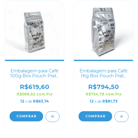
Embalagem para Café
Embalagem para Café
100g Box Pouch Prata
1Kg Box Pouch Prata
Fosco Personalizada
Fosco Personalizada
R$619,60
R$794,50
R$588,62
com
Pix
R$754,78
com
Pix
12
x de
R$63,74
12
x de
R$81,73
COMPRAR
COMPRAR