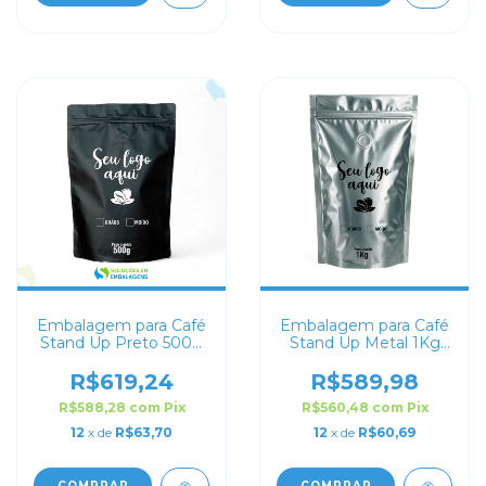
Embalagem para Café
Embalagem para Café
Stand Up Preto 500g
Stand Up Metal 1Kg
Personalizado
Personalizado
R$619,24
R$589,98
R$588,28
com
Pix
R$560,48
com
Pix
12
x de
R$63,70
12
x de
R$60,69
COMPRAR
COMPRAR