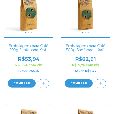
Embalagem para Café
Embalagem para Café
250g Sanfonada Kraft
500g Sanfonada Kraft
com Impressão Digital
com Impressão Digital
R$53,94
R$62,91
R$51,24
com
Pix
R$59,76
com
Pix
12
x de
R$5,55
12
x de
R$6,47
COMPRAR
COMPRAR