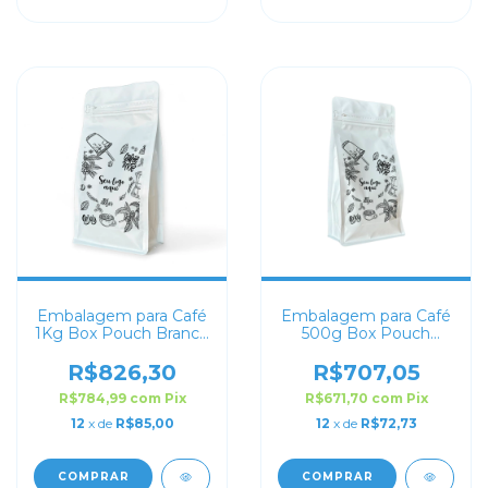
Embalagem para Café
Embalagem para Café
1Kg Box Pouch Branco
500g Box Pouch
Fosco Personalizada
Branco Fosco
Personalizada
R$826,30
R$707,05
R$784,99
com
Pix
R$671,70
com
Pix
12
x de
R$85,00
12
x de
R$72,73
COMPRAR
COMPRAR