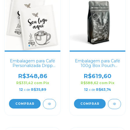
Embalagem para Café
Embalagem para Café
Personalizada Dripp
100g Box Pouch
Coffe Branco 12x10
Preto Fosco
Personalizada
R$348,86
R$619,60
R$331,42
com
Pix
R$588,62
com
Pix
12
x de
R$35,89
12
x de
R$63,74
COMPRAR
COMPRAR