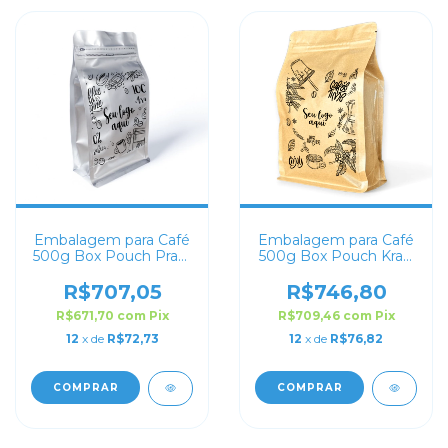
Embalagem para Café
Embalagem para Café
500g Box Pouch Prata
500g Box Pouch Kraft
Fosco Personalizada
Personalizada
R$707,05
R$746,80
R$671,70
com
Pix
R$709,46
com
Pix
12
x de
R$72,73
12
x de
R$76,82
COMPRAR
COMPRAR