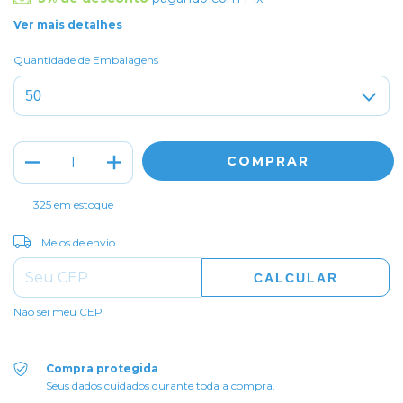
Ver mais detalhes
Quantidade de Embalagens
325
em estoque
ALTERAR CEP
Entregas para o CEP:
Meios de envio
CALCULAR
Não sei meu CEP
Compra protegida
Seus dados cuidados durante toda a compra.