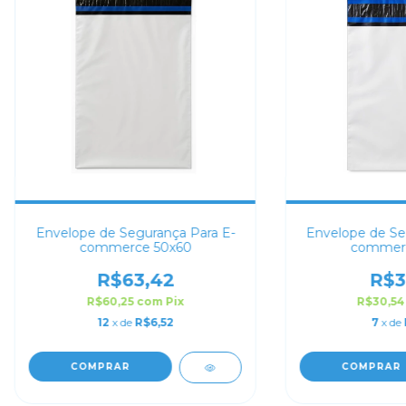
Envelope de Segurança Para E-
Envelope de Se
commerce 50x60
commerc
R$63,42
R$3
R$60,25
com
Pix
R$30,5
12
x de
R$6,52
7
x de
COMPRAR
COMPRAR