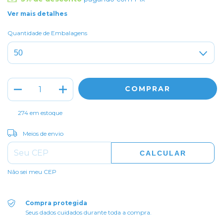
Ver mais detalhes
Quantidade de Embalagens
274
em estoque
ALTERAR CEP
Entregas para o CEP:
Meios de envio
CALCULAR
Não sei meu CEP
Compra protegida
Seus dados cuidados durante toda a compra.