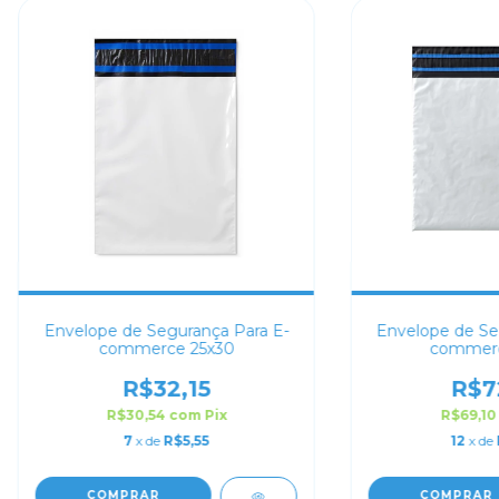
Envelope de Segurança Para E-
Envelope de Se
commerce 25x30
commerc
R$32,15
R$7
R$30,54
com
Pix
R$69,1
7
x de
R$5,55
12
x de
COMPRAR
COMPRAR