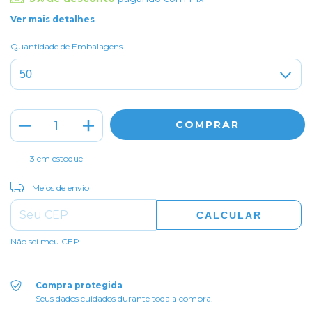
Ver mais detalhes
Quantidade de Embalagens
3
em estoque
ALTERAR CEP
Entregas para o CEP:
Meios de envio
CALCULAR
Não sei meu CEP
Compra protegida
Seus dados cuidados durante toda a compra.