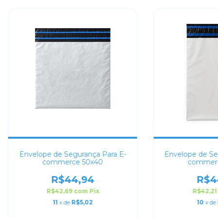
Envelope de Segurança Para E-
Envelope de Se
commerce 50x40
commerc
R$44,94
R$4
R$42,69
com
Pix
R$42,2
11
x de
R$5,02
10
x de