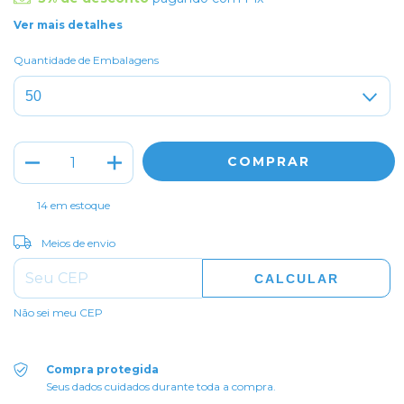
Ver mais detalhes
Quantidade de Embalagens
14
em estoque
ALTERAR CEP
Entregas para o CEP:
Meios de envio
CALCULAR
Não sei meu CEP
Compra protegida
Seus dados cuidados durante toda a compra.