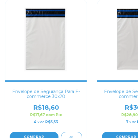
Envelope de Segurança Para E-
Envelope de Se
commerce 30x20
commerc
R$18,60
R$3
R$17,67
com
Pix
R$28,9
4
x de
R$5,53
7
x de
COMPRAR
COMPRAR