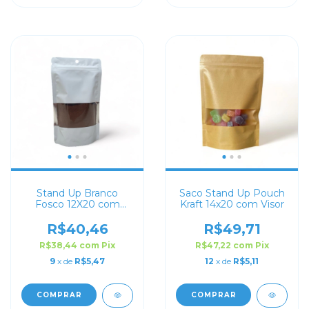
Stand Up Branco
Saco Stand Up Pouch
Fosco 12X20 com
Kraft 14x20 com Visor
Visor
R$40,46
R$49,71
R$38,44
com
Pix
R$47,22
com
Pix
9
x de
R$5,47
12
x de
R$5,11
COMPRAR
COMPRAR