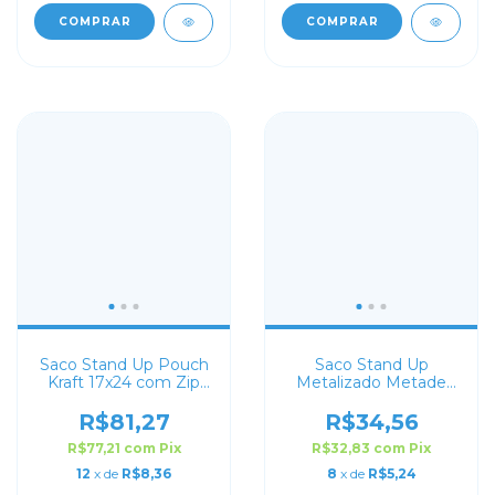
COMPRAR
COMPRAR
Saco Stand Up Pouch
Saco Stand Up
Kraft 17x24 com Zip
Metalizado Metade
Lock
Transparente 14x22
com Zip Lock
R$81,27
R$34,56
R$77,21
com
Pix
R$32,83
com
Pix
12
x de
R$8,36
8
x de
R$5,24