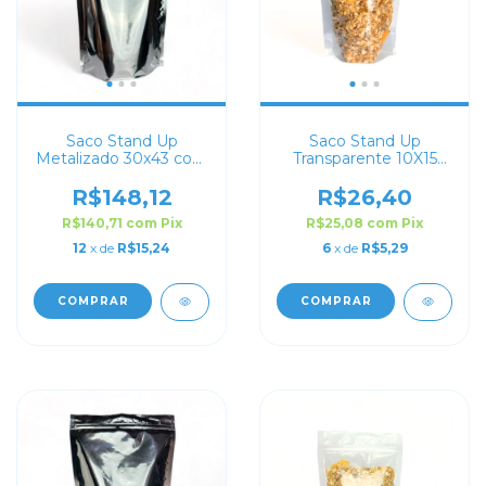
Saco Stand Up
Saco Stand Up
Metalizado 30x43 com
Transparente 10X15
Zip Lock
com Zip Lock
R$148,12
R$26,40
R$140,71
com
Pix
R$25,08
com
Pix
12
x de
R$15,24
6
x de
R$5,29
COMPRAR
COMPRAR