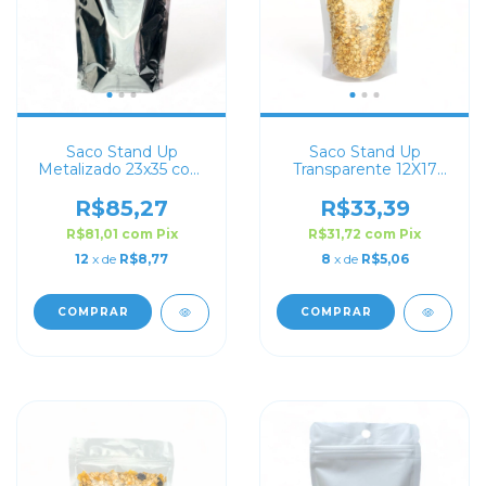
Saco Stand Up
Saco Stand Up
Metalizado 23x35 com
Transparente 12X17
Zip Lock
com Zip Lock
R$85,27
R$33,39
R$81,01
com
Pix
R$31,72
com
Pix
12
x de
R$8,77
8
x de
R$5,06
COMPRAR
COMPRAR