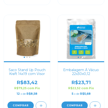
Saco Stand Up Pouch
Embalagem Á Vácuo
Kraft 14x19 com Visor
22x30x0,12
R$83,42
R$23,71
R$79,25
com
Pix
R$22,52
com
Pix
12
x de
R$8,58
5
x de
R$5,68
COMPRAR
COMPRAR