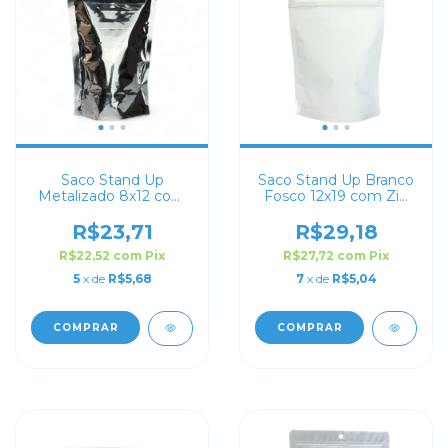
Saco Stand Up
Saco Stand Up Branco
Metalizado 8x12 com
Fosco 12x19 com Zip
Zip Lock
Lock
R$23,71
R$29,18
R$22,52
com
Pix
R$27,72
com
Pix
5
x de
R$5,68
7
x de
R$5,04
COMPRAR
COMPRAR