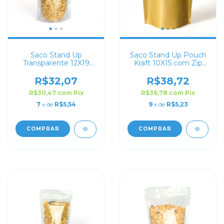
Saco Stand Up
Saco Stand Up Pouch
Transparente 12X19
Kraft 10X15 com Zip
com Zip Lock
Lock
R$32,07
R$38,72
R$30,47
com
Pix
R$36,78
com
Pix
7
x de
R$5,54
9
x de
R$5,23
COMPRAR
COMPRAR