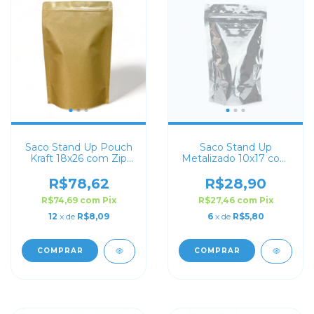
Saco Stand Up Pouch
Saco Stand Up
Kraft 18x26 com Zip
Metalizado 10x17 com
Lock
Zip Lock
R$78,62
R$28,90
R$74,69
com
Pix
R$27,46
com
Pix
12
x de
R$8,09
6
x de
R$5,80
COMPRAR
COMPRAR