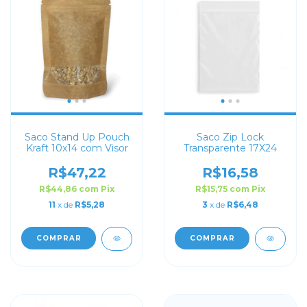
Saco Stand Up Pouch
Saco Zip Lock
Kraft 10x14 com Visor
Transparente 17X24
R$47,22
R$16,58
R$44,86
com
Pix
R$15,75
com
Pix
11
x de
R$5,28
3
x de
R$6,48
COMPRAR
COMPRAR