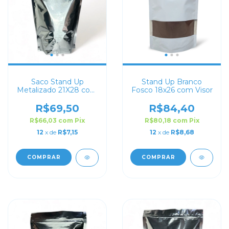
Saco Stand Up
Stand Up Branco
Metalizado 21X28 com
Fosco 18x26 com Visor
Zip Lock
R$69,50
R$84,40
R$66,03
com
Pix
R$80,18
com
Pix
12
x de
R$7,15
12
x de
R$8,68
COMPRAR
COMPRAR