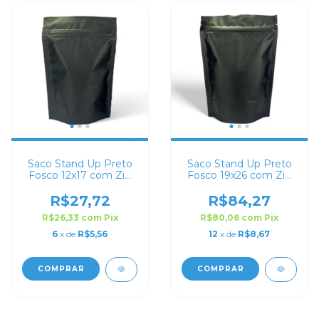
Saco Stand Up Preto
Saco Stand Up Preto
Fosco 12x17 com Zip
Fosco 19x26 com Zip
Lock
Lock
R$27,72
R$84,27
R$26,33
com
Pix
R$80,06
com
Pix
6
x de
R$5,56
12
x de
R$8,67
COMPRAR
COMPRAR