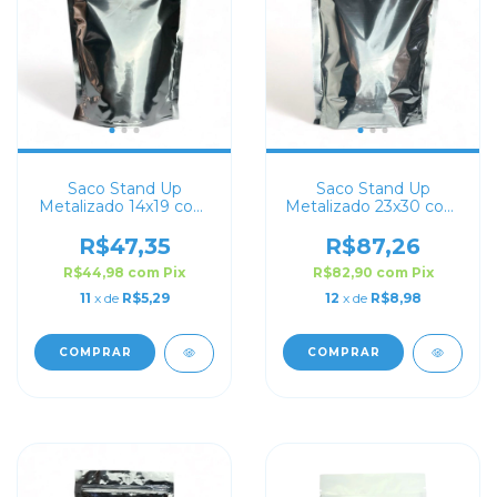
Saco Stand Up
Saco Stand Up
Metalizado 14x19 com
Metalizado 23x30 com
Zip Lock
Zip Lock
R$47,35
R$87,26
R$44,98
com
Pix
R$82,90
com
Pix
11
x de
R$5,29
12
x de
R$8,98
COMPRAR
COMPRAR