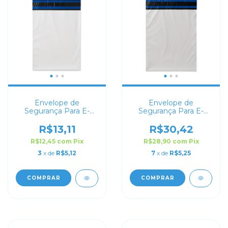
Envelope de
Envelope de
Segurança Para E-
Segurança Para E-
commerce 19X25
commerce 24x28
R$13,11
R$30,42
R$12,45
com
Pix
R$28,90
com
Pix
3
x de
R$5,12
7
x de
R$5,25
COMPRAR
COMPRAR