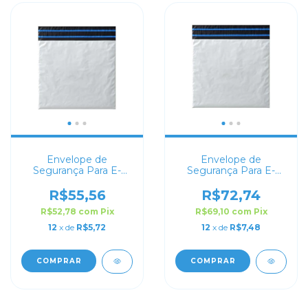
Envelope de
Envelope de
Segurança Para E-
Segurança Para E-
commerce 40x60
commerce 60x50
R$55,56
R$72,74
R$52,78
com
Pix
R$69,10
com
Pix
12
x de
R$5,72
12
x de
R$7,48
COMPRAR
COMPRAR