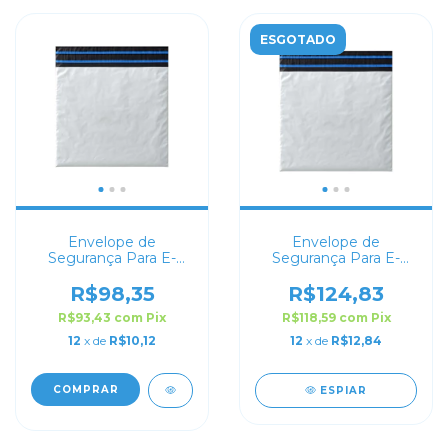
ESGOTADO
Envelope de
Envelope de
Segurança Para E-
Segurança Para E-
commerce 80x60
commerce 100x60
R$98,35
R$124,83
R$93,43
com
Pix
R$118,59
com
Pix
12
x de
R$10,12
12
x de
R$12,84
COMPRAR
ESPIAR