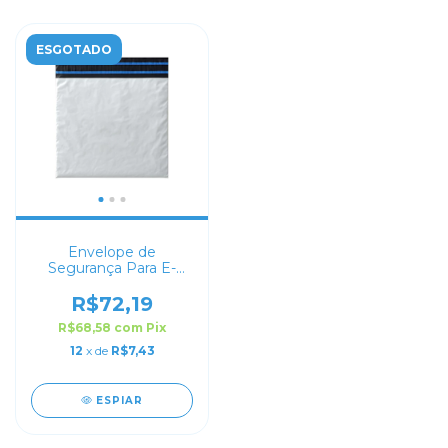
ESGOTADO
Envelope de
Segurança Para E-
commerce 70x50
R$72,19
R$68,58
com
Pix
12
x de
R$7,43
ESPIAR